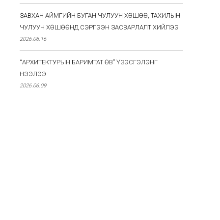
ЗАВХАН АЙМГИЙН БУГАН ЧУЛУУН ХӨШӨӨ, ТАХИЛЫН
ЧУЛУУН ХӨШӨӨНД СЭРГЭЭН ЗАСВАРЛАЛТ ХИЙЛЭЭ
2026.06.16
“АРХИТЕКТУРЫН БАРИМТАТ ӨВ” ҮЗЭСГЭЛЭНГ
НЭЭЛЭЭ
2026.06.09