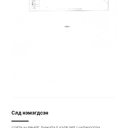
Сүүлд нэмэгдсэн
СОЁЛЫН ӨВИЙГ ДИЖИТАЛ ХЭЛБЭРТ ШИЛЖҮҮЛЭХ,