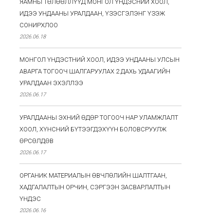
ЯАМНЫ ТӨЛӨӨЛЛҮҮД МОНГОЛ ҮНДЭСНИЙ ХООЛ,
ИДЭЭ УНДААНЫ УРАЛДААН, ҮЗЭСГЭЛЭНГ ҮЗЭЖ
СОНИРХЛОО
2026.06.18
МОНГОЛ ҮНДЭСТНИЙ ХООЛ, ИДЭЭ УНДААНЫ УЛСЫН
АВАРГА ТОГООЧ ШАЛГАРУУЛАХ 2 ДАХЬ УДААГИЙН
УРАЛДААН ЭХЭЛЛЭЭ
2026.06.17
УРАЛДААНЫ ЭХНИЙ ӨДӨР ТОГООЧ НАР УЛАМЖЛАЛТ
ХООЛ, ХҮНСНИЙ БҮТЭЭГДЭХҮҮН БОЛОВСРУУЛЖ
ӨРСӨЛДӨВ
2026.06.17
ОРГАНИК МАТЕРИАЛЫН ӨВЧЛӨЛИЙН ШАЛТГААН,
ХАДГАЛАЛТЫН ОРЧИН, СЭРГЭЭН ЗАСВАРЛАЛТЫН
ҮНДЭС
2026.06.16