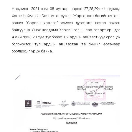
Наадмыг 2021 оны 08 дугаар сарын 27,28,29-ний өдрүүдэд
Хэнтий аймгийн Баянхутаг сумын Жаргалант багийн нутагт
орших “Сэрвэн хаалга” хэмээх дурсгалт газар зохион
байгуулна.
Энэхүү наадамд Хэрлэн голын сав газарт оршдог
4 аймгийн, 20 сум тус бүрээс 1-2 ардын авьяастнууд оролцох
боломжтой тул ардын авьяастан та бүхнийг өргөнөөр
оролцохыг урьж байна.