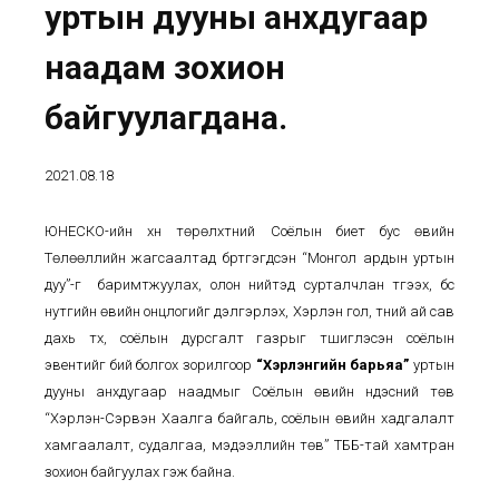
уртын дууны анхдугаар
наадам зохион
байгуулагдана.
2021.08.18
ЮНЕСКО-ийн хүн төрөлхтний Соёлын биет бус өвийн
Төлөөллийн жагсаалтад бүртгэгдсэн “Монгол ардын уртын
дуу”-г баримтжуулах,
олон нийтэд сурталчлан түгээх,
бүс
нутгийн өвийн онцлогийг дэлгэрүүлэх, Хэрлэн гол, түүний ай сав
дахь түүх, соёлын дурсгалт газрыг түшиглэсэн соёлын
эвентийг бий болгох зорилгоор
“Хэрлэнгийн барьяа”
уртын
дууны анхдугаар наадмыг Соёлын өвийн үндэсний төв
“Хэрлэн-Сэрвэн Хаалга байгаль, соёлын өвийн хадгалалт
хамгаалалт, судалгаа, мэдээллийн төв” ТББ-тай хамтран
зохион байгуулах гэж байна.