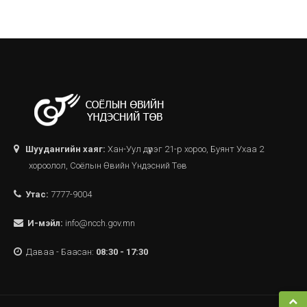
Шуудангийн хаяг:
Хан-Уул дүүрэг 21-р хороо, Буянт Ухаа 2
хороолол, Соёлын Өвийн Үндэсний Төв
Утас:
7777-9004
И-мэйл:
info@ncch.gov.mn
Даваа - Баасан:
08:30 - 17:30