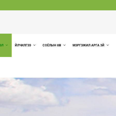
ЭЛ
ҮЙЛЧИЛГЭЭ
СОЁЛЫН ӨВ
МЭРГЭЖИЛ АРГА ЗҮЙ