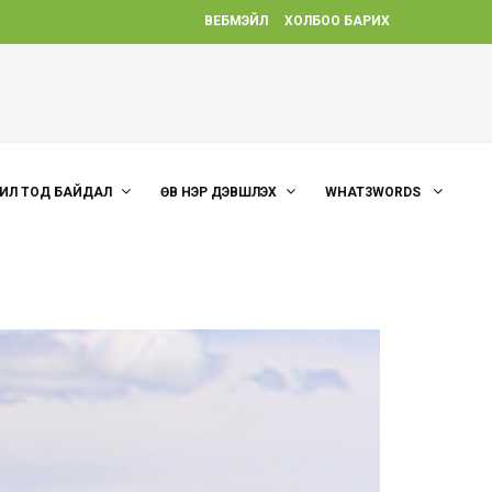
ВЕБМЭЙЛ
ХОЛБОО БАРИХ
ИЛ ТОД БАЙДАЛ
ӨВ НЭР ДЭВШҮҮЛЭХ
WHAT3WORDS