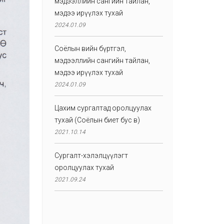
мэдээллийн сангийн тайлан,
мэдээ ирүүлэх тухай
2024.01.09
Соёлын өвийн бүртгэл,
мэдээллийн сангийн тайлан,
мэдээ ирүүлэх тухай
2024.01.09
Цахим сургалтад оролцуулах
тухай (Соёлын биет бус өв)
2021.10.14
Сургалт-хэлэлцүүлэгт
оролцуулах тухай
2021.09.24