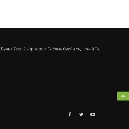
, Буянт Ухаа 2 хороолол, Соёлын Өвийн Үндэсний Төв