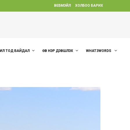
ВЕБМЭЙЛ
ХОЛБОО БАРИХ
ИЛ ТОД БАЙДАЛ
ӨВ НЭР ДЭВШҮҮЛЭХ
WHAT3WORDS