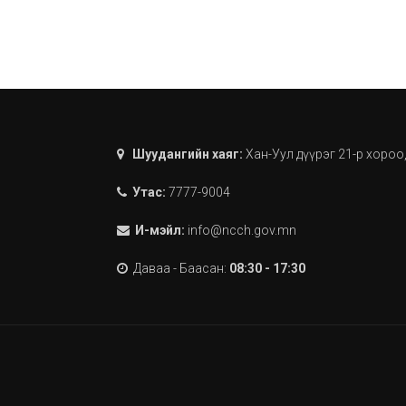
Шуудангийн хаяг:
Хан-Уул дүүрэг 21-р хороо
Утас:
7777-9004
И-мэйл:
info@ncch.gov.mn
Даваа - Баасан:
08:30 - 17:30