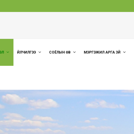
ЭЛ
ҮЙЛЧИЛГЭЭ
СОЁЛЫН ӨВ
МЭРГЭЖИЛ АРГА ЗҮЙ