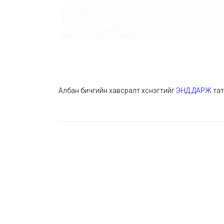
Албан бичгийн хавсралт хүснэгтийг
ЭНД ДАРЖ
тат