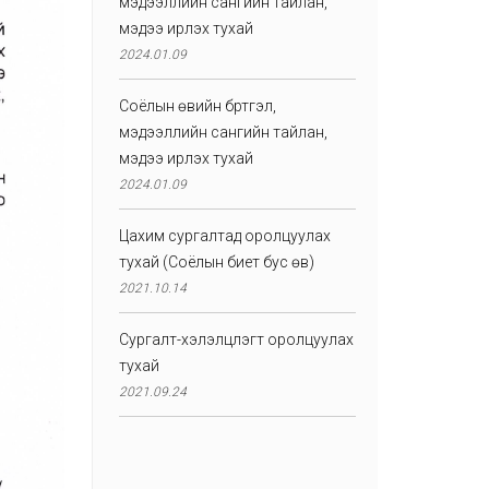
мэдээллийн сангийн тайлан,
мэдээ ирүүлэх тухай
2024.01.09
Соёлын өвийн бүртгэл,
мэдээллийн сангийн тайлан,
мэдээ ирүүлэх тухай
2024.01.09
Цахим сургалтад оролцуулах
тухай (Соёлын биет бус өв)
2021.10.14
Сургалт-хэлэлцүүлэгт оролцуулах
тухай
2021.09.24