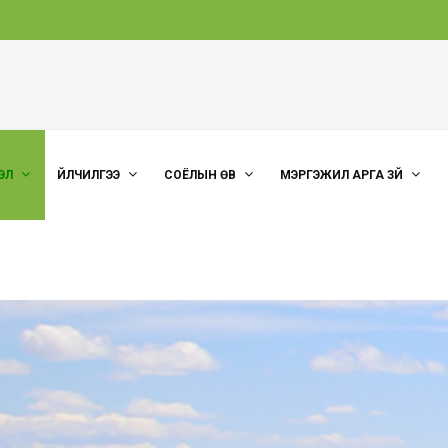
ЭЛ
ҮЙЛЧИЛГЭЭ
СОЁЛЫН ӨВ
МЭРГЭЖИЛ АРГА ЗҮЙ