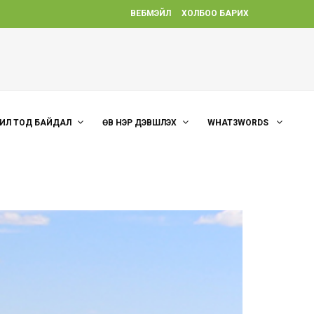
ВЕБМЭЙЛ
ХОЛБОО БАРИХ
ИЛ ТОД БАЙДАЛ
ӨВ НЭР ДЭВШҮҮЛЭХ
WHAT3WORDS