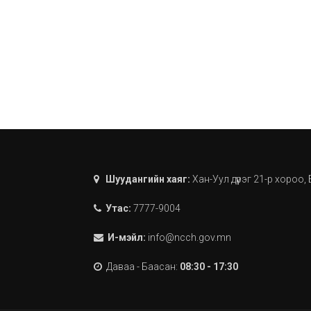
Шуудангийн хаяг:
Хан-Уул дүүрэг 21-р хороо
Утас:
7777-9004
И-мэйл:
info@ncch.gov.mn
Даваа - Баасан:
08:30 - 17:30