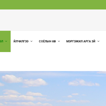
ЭЛ
ҮЙЛЧИЛГЭЭ
СОЁЛЫН ӨВ
МЭРГЭЖИЛ АРГА ЗҮЙ