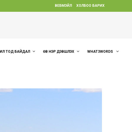
ВЕБМЭЙЛ
ХОЛБОО БАРИХ
ИЛ ТОД БАЙДАЛ
ӨВ НЭР ДЭВШҮҮЛЭХ
WHAT3WORDS