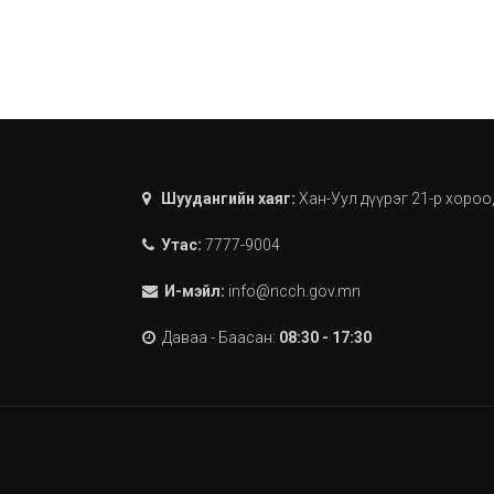
Шуудангийн хаяг:
Хан-Уул дүүрэг 21-р хороо
Утас:
7777-9004
И-мэйл:
info@ncch.gov.mn
Даваа - Баасан:
08:30 - 17:30