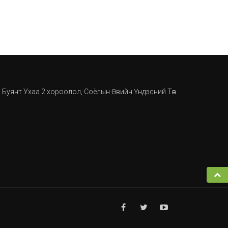
, Буянт Ухаа 2 хороолол, Соёлын Өвийн Үндэсний Төв