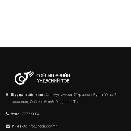
Шуудангийн хаяг:
Хан-Уул дүүрэг 21-р хороо, Буянт Ухаа 2
хороолол, Соёлын Өвийн Үндэсний Төв
Утас:
7777-9004
И-мэйл:
info@ncch.gov.mn