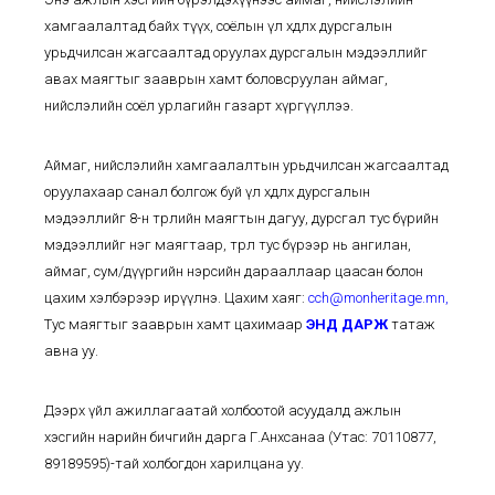
хамгаалалтад байх түүх, соёлын үл хөдлөх дурсгалын
урьдчилсан жагсаалтад оруулах дурсгалын мэдээллийг
авах маягтыг зааврын хамт боловсруулан аймаг,
нийслэлийн соёл урлагийн газарт хүргүүллээ.
Аймаг, нийслэлийн хамгаалалтын урьдчилсан жагсаалтад
оруулахаар санал болгож буй үл хөдлөх дурсгалын
мэдээллийг 8-н төрлийн маягтын дагуу, дурсгал тус бүрийн
мэдээллийг нэг маягтаар, төрөл тус бүрээр нь ангилан,
аймаг, сум/дүүргийн нэрсийн дарааллаар цаасан болон
цахим хэлбэрээр ирүүлнэ. Цахим хаяг:
cch@monheritage.mn
,
Тус маягтыг зааврын хамт цахимаар
ЭНД ДАРЖ
татаж
авна уу.
Дээрх үйл ажиллагаатай холбоотой асуудалд ажлын
хэсгийн нарийн бичгийн дарга Г.Анхсанаа (Утас: 70110877,
89189595)-тай холбогдон харилцана уу.