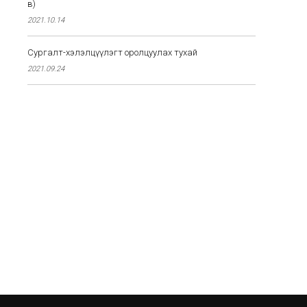
өв)
2021.10.14
Сургалт-хэлэлцүүлэгт оролцуулах тухай
2021.09.24