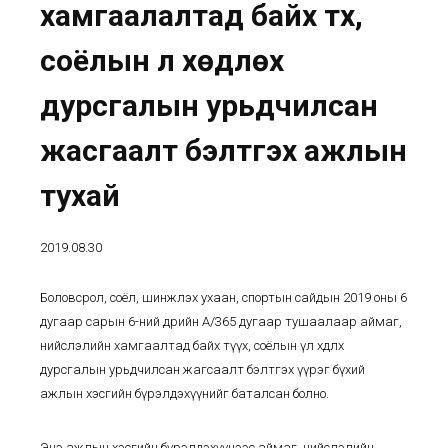
хамгаалалтад байх түүх,
соёлын үл хөдлөх
дурсгалын урьдчилсан
жасгаалт бэлтгэх ажлын
тухай
2019.08.30
Боловсрол, соёл, шинжлэх ухаан, спортын сайдын 2019 оны 6
дугаар сарын 6-ний өдрийн А/365 дугаар тушаалаар аймаг,
нийслэлийн хамгаалтад байх түүх, соёлын үл хөдлөх
дурсгалын урьдчилсан жагсаалт бэлтгэх үүрэг бүхий
ажлын хэсгийн бүрэлдэхүүнийг баталсан болно.
Энэ ажлын хэсгийн бүрэлдэхүүнээс аймаг, нийслэлийн