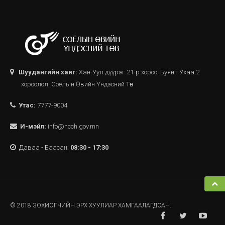
Шуудангийн хаяг:
Хан-Уул дүүрэг 21-р хороо, Буянт Ухаа 2
хороолол, Соёлын Өвийн Үндэсний Төв
Утас:
7777-9004
И-мэйл:
info@ncch.gov.mn
Даваа - Баасан:
08:30 - 17:30
© 2018 ЗОХИОГЧИЙН ЭРХ ХУУЛИАР ХАМГААЛАГДСАН.