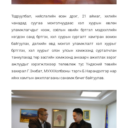
Тодруулбал, нийслэлийн есөн дүүрэг, 21 аймаг, хилийн
чанадад суугаа монголчуудаас хэл хуурын өвлөн
уламжлагчдыг нээж, соёлын өвийн бүртгэл мэдээллийн
нэгдсэн санд бүртгэх, хэл суурын сургалт хамтран зохион
байгуулах, дэлхийн өвд монгол уламжлалт хэл хуурыг
бүртгүүлэх, хэл хуурыг олон улсын хэмжээнд сурталчлан
таниулахад төр засгийн хэмжээнд анхаарч ажиллах зэрэг
ажлуудыг хэрэгжүүлэхээр төлөвлөж тус Үндэсний төвийн
захирал Г.Энхбат, МУХХХолбооны тэргүүн Б.Нарандэлгэр нар
ийнхүү хамтын ажиллагааны санамж бичиг байгуулав.