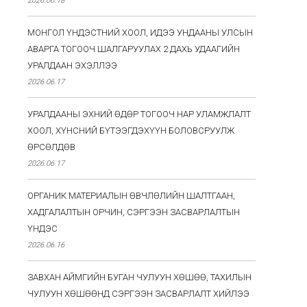
2026.06.18
МОНГОЛ ҮНДЭСТНИЙ ХООЛ, ИДЭЭ УНДААНЫ УЛСЫН
АВАРГА ТОГООЧ ШАЛГАРУУЛАХ 2 ДАХЬ УДААГИЙН
УРАЛДААН ЭХЭЛЛЭЭ
2026.06.17
УРАЛДААНЫ ЭХНИЙ ӨДӨР ТОГООЧ НАР УЛАМЖЛАЛТ
ХООЛ, ХҮНСНИЙ БҮТЭЭГДЭХҮҮН БОЛОВСРУУЛЖ
ӨРСӨЛДӨВ
2026.06.17
ОРГАНИК МАТЕРИАЛЫН ӨВЧЛӨЛИЙН ШАЛТГААН,
ХАДГАЛАЛТЫН ОРЧИН, СЭРГЭЭН ЗАСВАРЛАЛТЫН
ҮНДЭС
2026.06.16
ЗАВХАН АЙМГИЙН БУГАН ЧУЛУУН ХӨШӨӨ, ТАХИЛЫН
ЧУЛУУН ХӨШӨӨНД СЭРГЭЭН ЗАСВАРЛАЛТ ХИЙЛЭЭ