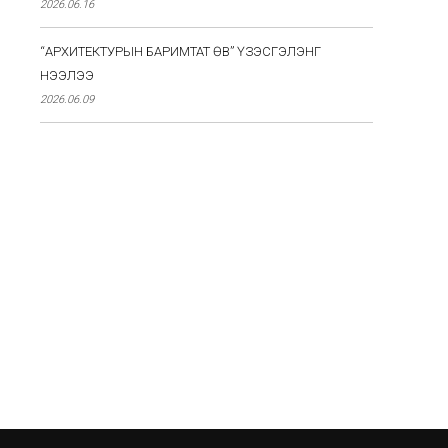
2026.06.16
“АРХИТЕКТУРЫН БАРИМТАТ ӨВ” ҮЗЭСГЭЛЭНГ
НЭЭЛЭЭ
2026.06.09