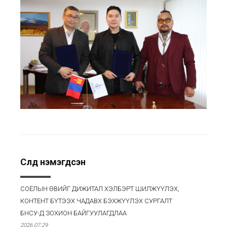
Сүүлд нэмэгдсэн
СОЁЛЫН ӨВИЙГ ДИЖИТАЛ ХЭЛБЭРТ ШИЛЖҮҮЛЭХ,
КОНТЕНТ БҮТЭЭХ ЧАДАВХ БЭХЖҮҮЛЭХ СУРГАЛТ
БНСУ-Д ЗОХИОН БАЙГУУЛАГДЛАА
2026.07.29