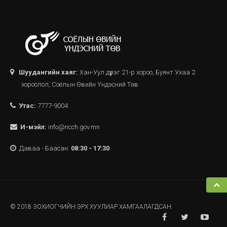
Шуудангийн хаяг:
Хан-Уул дүүрэг 21-р хороо, Буянт Ухаа 2
хороолол, Соёлын Өвийн Үндэсний Төв
Утас:
7777-9004
И-мэйл:
info@ncch.gov.mn
Даваа - Баасан:
08:30 - 17:30
© 2018 ЗОХИОГЧИЙН ЭРХ ХУУЛИАР ХАМГААЛАГДСАН.