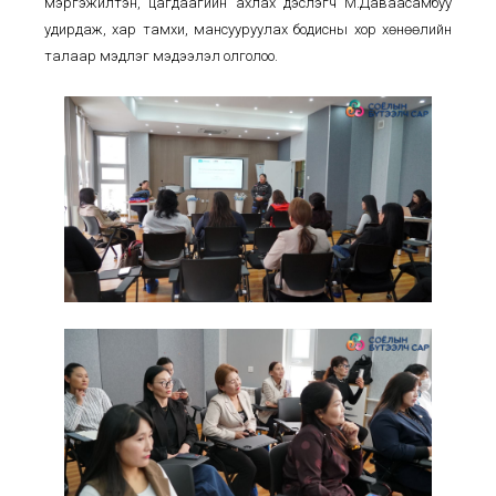
мэргэжилтэн, цагдаагийн ахлах дэслэгч М.Даваасамбуу
удирдаж, хар тамхи, мансууруулах бодисны хор хөнөөлийн
талаар мэдлэг мэдээлэл олголоо.