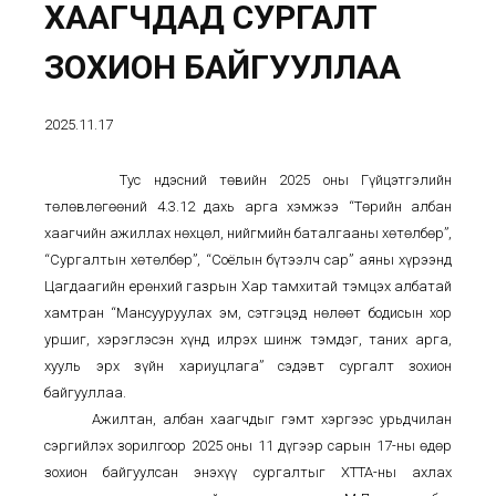
ХААГЧДАД СУРГАЛТ
ЗОХИОН БАЙГУУЛЛАА
2025.11.17
Тус Үндэсний төвийн 2025 оны Гүйцэтгэлийн
төлөвлөгөөний 4.3.12 дахь арга хэмжээ “Төрийн албан
хаагчийн ажиллах нөхцөл, нийгмийн баталгааны хөтөлбөр”,
“Сургалтын хөтөлбөр”, “Соёлын бүтээлч сар” аяны хүрээнд
Цагдаагийн ерөнхий газрын Хар тамхитай тэмцэх албатай
хамтран “Мансууруулах эм, сэтгэцэд нөлөөт бодисын хор
уршиг, хэрэглэсэн хүнд илрэх шинж тэмдэг, таних арга,
хууль эрх зүйн хариуцлага” сэдэвт сургалт зохион
байгууллаа.
Ажилтан, албан хаагчдыг гэмт хэргээс урьдчилан
сэргийлэх зорилгоор 2025 оны 11 дүгээр сарын 17-ны өдөр
зохион байгуулсан энэхүү сургалтыг ХТТА-ны ахлах