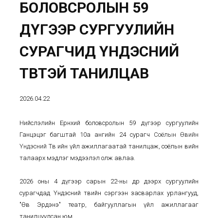
БОЛОВСРОЛЫН 59
ДҮГЭЭР СУРГУУЛИЙН
СУРАГЧИД ҮНДЭСНИЙ
ТӨВТЭЙ ТАНИЛЦАВ
2026.04.22
Нийслэлийн Ерөнхий боловсролын 59 дүгээр сургуулийн
Ганцэцэг багштай 10а ангийн 24 сурагч
Соёлын Өвийн
Үндэсний Төв
ийн үйл ажиллагаатай танилцаж, соёлын өвийн
талаарх мэдлэг мэдээлэл олж авлаа.
2026 оны 4 дүгээр сарын 22-ны өдөр дээрх сургуулийн
сурагчдад Үндэсний төвийн сэргээн засварлах урлангууд,
"Өв Эрдэнэ" театр, байгууллагын үйл ажиллагааг
танилцуулсан юм.