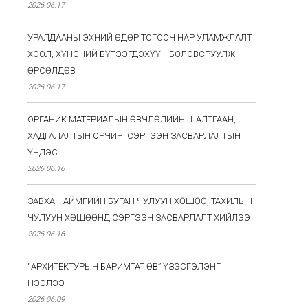
2026.06.17
УРАЛДААНЫ ЭХНИЙ ӨДӨР ТОГООЧ НАР УЛАМЖЛАЛТ
ХООЛ, ХҮНСНИЙ БҮТЭЭГДЭХҮҮН БОЛОВСРУУЛЖ
ӨРСӨЛДӨВ
2026.06.17
ОРГАНИК МАТЕРИАЛЫН ӨВЧЛӨЛИЙН ШАЛТГААН,
ХАДГАЛАЛТЫН ОРЧИН, СЭРГЭЭН ЗАСВАРЛАЛТЫН
ҮНДЭС
2026.06.16
ЗАВХАН АЙМГИЙН БУГАН ЧУЛУУН ХӨШӨӨ, ТАХИЛЫН
ЧУЛУУН ХӨШӨӨНД СЭРГЭЭН ЗАСВАРЛАЛТ ХИЙЛЭЭ
2026.06.16
“АРХИТЕКТУРЫН БАРИМТАТ ӨВ” ҮЗЭСГЭЛЭНГ
НЭЭЛЭЭ
2026.06.09