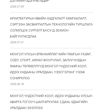
ДЭЛХИЙН АДУУНЫ ӨДӨР
2026.07.09
АРХИТЕКТУРЫН ӨВИЙН ХАДГАЛАЛТ ХАМГААЛАЛТ,
СЭРГЭЭН ЗАСВАРЛАЛТЫН ТЕХНОЛОГИЙН ТУРШЛАГА
СОЛИЛЦОХ СУРГАЛТ БНСУ-Д ЗОХИОН
БАЙГУУЛАГДЛАА
2026.07.01
МОНГОЛ УЛСЫН ЕРӨНХИЙЛӨГЧИЙН ТАМГЫН ГАЗАР,
СОЁЛ, СПОРТ, АЯЛАЛ ЖУУЛЧЛАЛ, ЗАЛУУЧУУДЫН
ЯАМНЫ ТӨЛӨӨЛЛҮҮД МОНГОЛ ҮНДЭСНИЙ ХООЛ,
ИДЭЭ УНДААНЫ УРАЛДААН, ҮЗЭСГЭЛЭНГ ҮЗЭЖ
СОНИРХЛОО
2026.06.18
МОНГОЛ ҮНДЭСТНИЙ ХООЛ, ИДЭЭ УНДААНЫ УЛСЫН
АВАРГА ТОГООЧ ШАЛГАРУУЛАХ 2 ДАХЬ УДААГИЙН
УРАЛДААН ЭХЭЛЛЭЭ