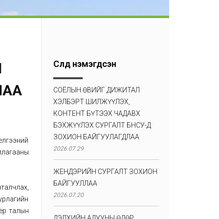
Сүүлд нэмэгдсэн
Й
ЛАА
СОЁЛЫН ӨВИЙГ ДИЖИТАЛ
ХЭЛБЭРТ ШИЛЖҮҮЛЭХ,
КОНТЕНТ БҮТЭЭХ ЧАДАВХ
БЭХЖҮҮЛЭХ СУРГАЛТ БНСУ-Д
ЗОХИОН БАЙГУУЛАГДЛАА
иелгээний
2026.07.29
иллагааны
ЖЕНДЭРИЙН СУРГАЛТ ЗОХИОН
БАЙГУУЛЛАА
талчлах,
2026.07.20
 урлагийн
ёр талын
ДЭЛХИЙН АДУУНЫ ӨДӨР