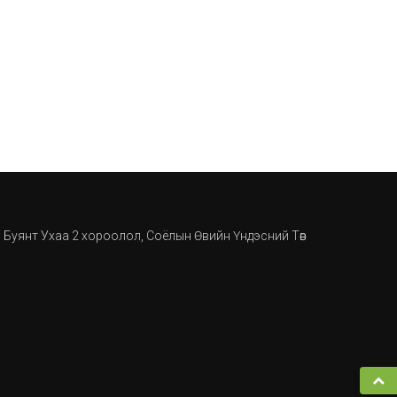
, Буянт Ухаа 2 хороолол, Соёлын Өвийн Үндэсний Төв