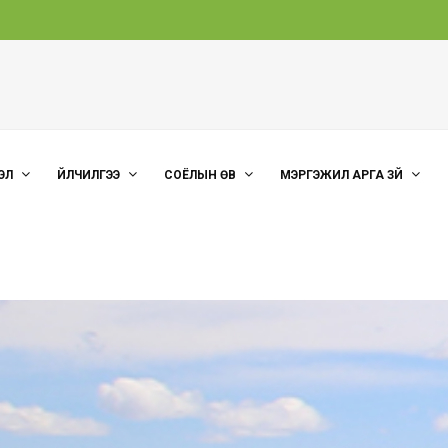
ЭЛ
ҮЙЛЧИЛГЭЭ
СОЁЛЫН ӨВ
МЭРГЭЖИЛ АРГА ЗҮЙ