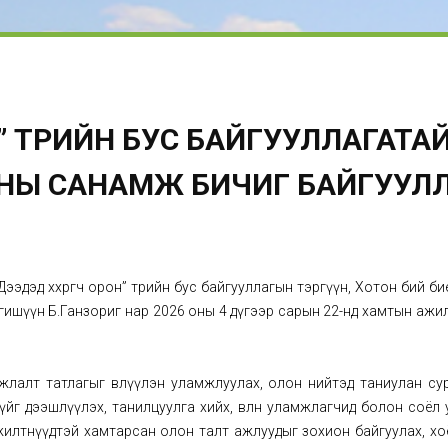
Н” ТӨРИЙН БУС БАЙГУУЛЛАГАТА
НЫ САНАМЖ БИЧИГ БАЙГУУЛ
Дээдэд хөхрөгч орон” төрийн бус байгууллагын тэргүүн, Хотон бий б
н гишүүн Б.Ганзориг нар 2026 оны 4 дүгээр сарын 22-нд хамтын аж
жлалт татлагыг өвлүүлэн уламжлуулах, олон нийтэд таниулан сур
йг дээшлүүлэх, танилцуулга хийх, өвлөн уламжлагчид болон соёл
илтнүүдтэй хамтарсан олон талт ажлуудыг зохион байгуулах, хо