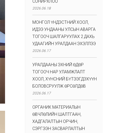
СОНИРХЛОО
2026.06.18
МОНГОЛ ҮНДЭСТНИЙ ХООЛ,
ИДЭЭ УНДААНЫ УЛСЫН АВАРГА
ТОГООЧ ШАЛГАРУУЛАХ 2 ДАХЬ
УДААГИЙН УРАЛДААН ЭХЭЛЛЭЭ
2026.06.17
УРАЛДААНЫ ЭХНИЙ ӨДӨР
ТОГООЧ НАР УЛАМЖЛАЛТ
ХООЛ, ХҮНСНИЙ БҮТЭЭГДЭХҮҮН
БОЛОВСРУУЛЖ ӨРСӨЛДӨВ
2026.06.17
ОРГАНИК МАТЕРИАЛЫН
ӨВЧЛӨЛИЙН ШАЛТГААН,
ХАДГАЛАЛТЫН ОРЧИН,
СЭРГЭЭН ЗАСВАРЛАЛТЫН