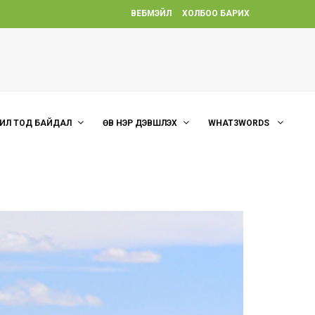
ВЕБМЭЙЛ
ХОЛБОО БАРИХ
ИЛ ТОД БАЙДАЛ
ӨВ НЭР ДЭВШҮҮЛЭХ
WHAT3WORDS