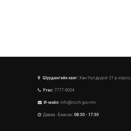
Шуудангийн хаяг:
Хан-Уул дүүрэг 21-р хороо
Утас:
7777-9004
И-мэйл:
info@ncch.gov.mn
Даваа - Баасан:
08:30 - 17:30