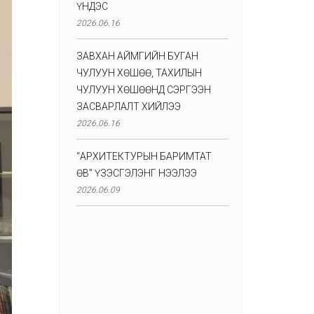
ҮНДЭС
2026.06.16
ЗАВХАН АЙМГИЙН БУГАН
ЧУЛУУН ХӨШӨӨ, ТАХИЛЫН
ЧУЛУУН ХӨШӨӨНД СЭРГЭЭН
ЗАСВАРЛАЛТ ХИЙЛЭЭ
2026.06.16
“АРХИТЕКТУРЫН БАРИМТАТ
ӨВ” ҮЗЭСГЭЛЭНГ НЭЭЛЭЭ
2026.06.09