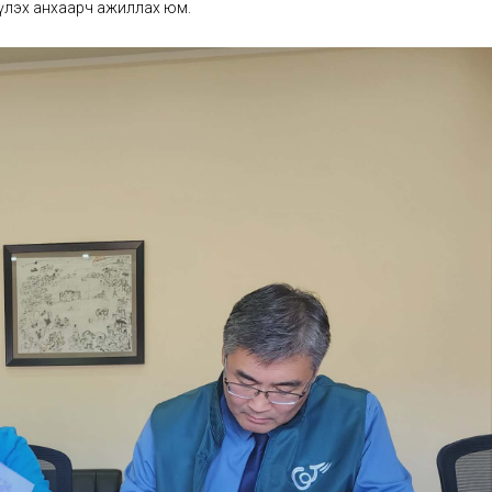
үлэх анхаарч ажиллах юм.