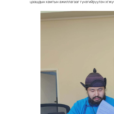
цаашдын хамтын ажиллагааг гүнзгийрүүлэн хөгжү