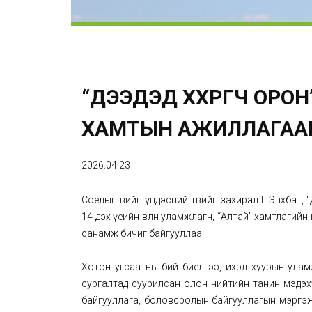
“ДЭЭДЭД ХӨХРӨГЧ ОРО
ХАМТЫН АЖИЛЛАГАА
2026.04.23
Соёлын өвийн үндэсний төвийн захирал Г.Энхбат, “
14 дэх үеийн өвлөн уламжлагч, “Алтай” хамтлагий
санамж бичиг байгууллаа.
Хотон угсаатны бий биелгээ, ихэл хуурын улам
сургалтад суурилсан олон нийтийн танин мэдэхү
байгууллага, боловсролын байгууллагын мэргэж