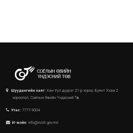
Шуудангийн хаяг:
Хан-Уул дүүрэг 21-р хороо, Буянт Ухаа 2
хороолол, Соёлын Өвийн Үндэсний Төв
Утас:
7777-9004
И-мэйл:
info@ncch.gov.mn