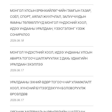
МОНГОЛ УЛСЫН ЕРӨНХИЙЛӨГЧИЙН ТАМГЫН ГАЗАР,
СОЁЛ, СПОРТ, АЯЛАЛ ЖУУЛЧЛАЛ, ЗАЛУУЧУУДЫН
ЯАМНЫ ТӨЛӨӨЛЛҮҮД МОНГОЛ ҮНДЭСНИЙ ХООЛ,
ИДЭЭ УНДААНЫ УРАЛДААН, ҮЗЭСГЭЛЭНГ ҮЗЭЖ
СОНИРХЛОО
2026.06.18
МОНГОЛ ҮНДЭСТНИЙ ХООЛ, ИДЭЭ УНДААНЫ УЛСЫН
АВАРГА ТОГООЧ ШАЛГАРУУЛАХ 2 ДАХЬ УДААГИЙН
УРАЛДААН ЭХЭЛЛЭЭ
2026.06.17
УРАЛДААНЫ ЭХНИЙ ӨДӨР ТОГООЧ НАР УЛАМЖЛАЛТ
ХООЛ, ХҮНСНИЙ БҮТЭЭГДЭХҮҮН БОЛОВСРУУЛЖ
ӨРСӨЛДӨВ
2026.06.17
ОРГАНИК МАТЕРИАЛЫН ӨВЧЛӨЛИЙН ШАЛТГААН,