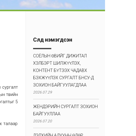
Сүүлд нэмэгдсэн
СОЁЛЫН ӨВИЙГ ДИЖИТАЛ
ХЭЛБЭРТ ШИЛЖҮҮЛЭХ,
КОНТЕНТ БҮТЭЭХ ЧАДАВХ
БЭХЖҮҮЛЭХ СУРГАЛТ БНСУ-Д
ЗОХИОН БАЙГУУЛАГДЛАА
й сургалт
2026.07.29
ын төвийн
ргалтыг 5
ЖЕНДЭРИЙН СУРГАЛТ ЗОХИОН
БАЙГУУЛЛАА
2026.07.20
х талаар
ДЭЛХИЙН АДУУНЫ ӨДӨР