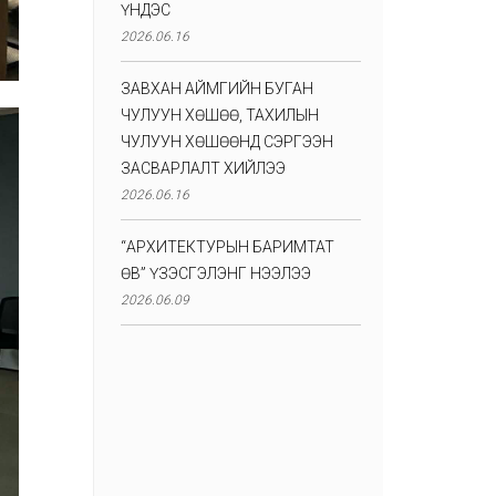
ҮНДЭС
2026.06.16
ЗАВХАН АЙМГИЙН БУГАН
ЧУЛУУН ХӨШӨӨ, ТАХИЛЫН
ЧУЛУУН ХӨШӨӨНД СЭРГЭЭН
ЗАСВАРЛАЛТ ХИЙЛЭЭ
2026.06.16
“АРХИТЕКТУРЫН БАРИМТАТ
ӨВ” ҮЗЭСГЭЛЭНГ НЭЭЛЭЭ
2026.06.09