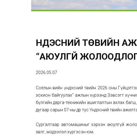
ҮНДЭСНИЙ ТӨВИЙН АЖ
“АЮУЛГҮЙ ЖОЛООДЛОГ
2026.05.07
Соёлын өвийн үндэсний төвийн 2026 оны Гүйцэтгэли
зохион байгуулах” ажлын хүрээнд Зэвсэгт хүчни
бүлгийн дарга-техникийн ашиглалтын ахлах багш
дугаар сарын 07-ны өдөр тус Үндэсний төвийн ажил
Сургалтаар автомашиныг хэрхэн аюулгүй жолоод
зөвлөгөө, мэдээлэл хүргэсэн юм.