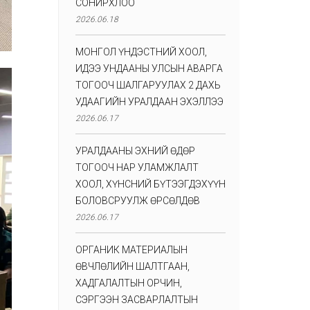
СОНИРХЛОО
2026.06.18
МОНГОЛ ҮНДЭСТНИЙ ХООЛ,
ИДЭЭ УНДААНЫ УЛСЫН АВАРГА
ТОГООЧ ШАЛГАРУУЛАХ 2 ДАХЬ
УДААГИЙН УРАЛДААН ЭХЭЛЛЭЭ
2026.06.17
УРАЛДААНЫ ЭХНИЙ ӨДӨР
ТОГООЧ НАР УЛАМЖЛАЛТ
ХООЛ, ХҮНСНИЙ БҮТЭЭГДЭХҮҮН
БОЛОВСРУУЛЖ ӨРСӨЛДӨВ
2026.06.17
ОРГАНИК МАТЕРИАЛЫН
ӨВЧЛӨЛИЙН ШАЛТГААН,
ХАДГАЛАЛТЫН ОРЧИН,
СЭРГЭЭН ЗАСВАРЛАЛТЫН