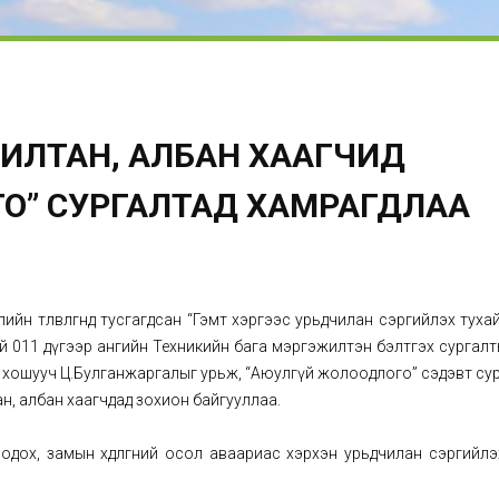
ИЛТАН, АЛБАН ХААГЧИД
О” СУРГАЛТАД ХАМРАГДЛАА
йн төлөвлөгөөнд тусгагдсан “Гэмт хэргээс урьдчилан сэргийлэх туха
й 011 дүгээр ангийн Техникийн бага мэргэжилтэн бэлтгэх сургалт
, хошууч Ц.Булганжаргалыг урьж, “Аюулгүй жолоодлого” сэдэвт су
тан, албан хаагчдад зохион байгууллаа.
ох, замын хөдөлгөөний осол аваариас хэрхэн урьдчилан сэргийлэ