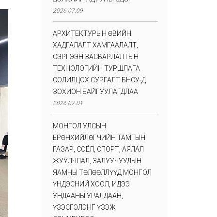
2026.07.09
АРХИТЕКТУРЫН ӨВИЙН
ХАДГАЛАЛТ ХАМГААЛАЛТ,
СЭРГЭЭН ЗАСВАРЛАЛТЫН
ТЕХНОЛОГИЙН ТУРШЛАГА
СОЛИЛЦОХ СУРГАЛТ БНСУ-Д
ЗОХИОН БАЙГУУЛАГДЛАА
2026.07.01
МОНГОЛ УЛСЫН
ЕРӨНХИЙЛӨГЧИЙН ТАМГЫН
ГАЗАР, СОЁЛ, СПОРТ, АЯЛАЛ
ЖУУЛЧЛАЛ, ЗАЛУУЧУУДЫН
ЯАМНЫ ТӨЛӨӨЛЛҮҮД МОНГОЛ
ҮНДЭСНИЙ ХООЛ, ИДЭЭ
УНДААНЫ УРАЛДААН,
ҮЗЭСГЭЛЭНГ ҮЗЭЖ