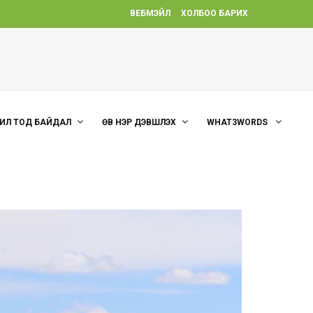
ВЕБМЭЙЛ
ХОЛБОО БАРИХ
ИЛ ТОД БАЙДАЛ
ӨВ НЭР ДЭВШҮҮЛЭХ
WHAT3WORDS