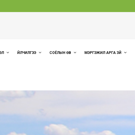
ЭЛ
ҮЙЛЧИЛГЭЭ
СОЁЛЫН ӨВ
МЭРГЭЖИЛ АРГА ЗҮЙ