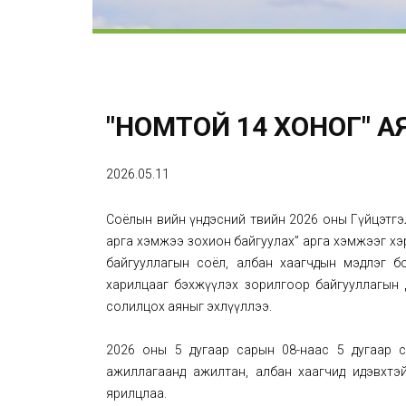
"НОМТОЙ 14 ХОНОГ" А
2026.05.11
Соёлын өвийн үндэсний төвийн 2026 оны Гүйцэтгэлий
арга хэмжээ зохион байгуулах” арга хэмжээг хэ
байгууллагын соёл, албан хаагчдын мэдлэг 
харилцааг бэхжүүлэх зорилгоор байгууллагын д
солилцох аяныг эхлүүллээ.
2026 оны 5 дугаар сарын 08-наас 5 дугаар с
ажиллагаанд ажилтан, албан хаагчид идэвхтэ
ярилцлаа.