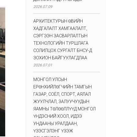
2026.07.09
АРХИТЕКТУРЫН ӨВИЙН
ХАДГАЛАЛТ ХАМГААЛАЛТ,
СЭРГЭЭН ЗАСВАРЛАЛТЫН
ТЕХНОЛОГИЙН ТУРШЛАГА
СОЛИЛЦОХ СУРГАЛТ БНСУ-Д
ЗОХИОН БАЙГУУЛАГДЛАА
2026.07.01
МОНГОЛ УЛСЫН
ЕРӨНХИЙЛӨГЧИЙН ТАМГЫН
ГАЗАР, СОЁЛ, СПОРТ, АЯЛАЛ
ЖУУЛЧЛАЛ, ЗАЛУУЧУУДЫН
ЯАМНЫ ТӨЛӨӨЛЛҮҮД МОНГОЛ
ҮНДЭСНИЙ ХООЛ, ИДЭЭ
УНДААНЫ УРАЛДААН,
ҮЗЭСГЭЛЭНГ ҮЗЭЖ