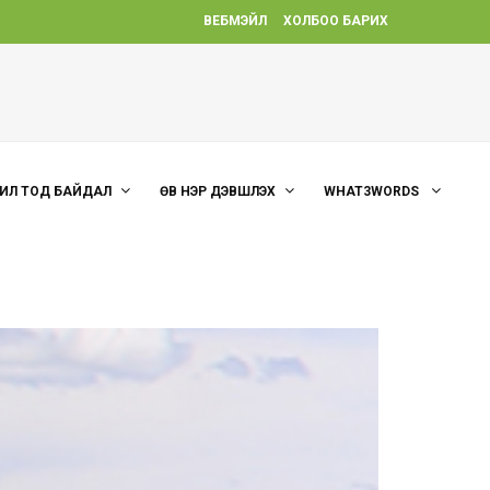
ВЕБМЭЙЛ
ХОЛБОО БАРИХ
ИЛ ТОД БАЙДАЛ
ӨВ НЭР ДЭВШҮҮЛЭХ
WHAT3WORDS