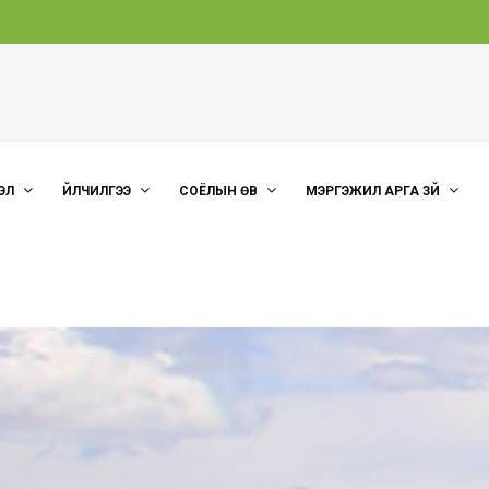
ЭЛ
ҮЙЛЧИЛГЭЭ
СОЁЛЫН ӨВ
МЭРГЭЖИЛ АРГА ЗҮЙ