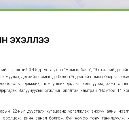
ЯН ЭХЭЛЛЭЭ
н төлөвлөгөөний 3.4.5-д тусгагдсан “Номын баяр”, "Эх хэлний өдөр"-ий
рэгжүүлэх, Дэлхийн номын өдөр болон Үндэсний номын баярыг тох
боловсролыг дэмжих, ном унших дадлыг хэвшүүлэх, хамт олны
эргэдэх Залуучуудын хөгжлийн зөвлөлтэй хамтран “Номтой 14 хо
арын 22-ныг дуусталх хугацаанд үргэлжлэх энэхүү аяны нээл
й оролцож, өөрийн санал болгож буй номоо товч танилцуулж, 