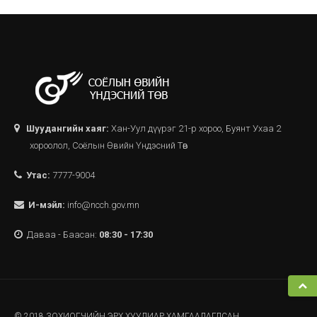
Шуудангийн хаяг:
Хан-Уул дүүрэг 21-р хороо, Буянт Ухаа 2
хороолол, Соёлын Өвийн Үндэсний Төв
Утас:
7777-9004
И-мэйл:
info@ncch.gov.mn
Даваа - Баасан:
08:30 - 17:30
© 2018 ЗОХИОГЧИЙН ЭРХ ХУУЛИАР ХАМГААЛАГДСАН.