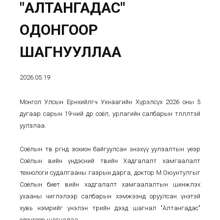
"АЛТАНГАДАС"
ОДОНГООР
ШАГНУУЛЛАА
2026.05.19
Монгол Улсын Ерөнхийлөгч Ухнаагийн Хүрэлсүх 2026 оны 5
дугаар сарын 19-ний өдөр соёл, урлагийн салбарын төлөөлөлтэй
уулзлаа.
Соёлын төв өргөөнд зохион байгуулсан энэхүү уулзалтын үеэр
Соёлын өвийн үндэсний төвийн Хадгалалт хамгаалалт
технологи судалгааны газрын дарга, доктор М.Оюунтулгыг
Соёлын биет өвийн хадгалалт хамгаалалтын шинжлэх
ухааны чиглэлээр салбарын хэмжээнд оруулсан үнэтэй
хувь нэмрийг үнэлэн төрийн дээд шагнал "Алтангадас"
одонгоор шагналаа.