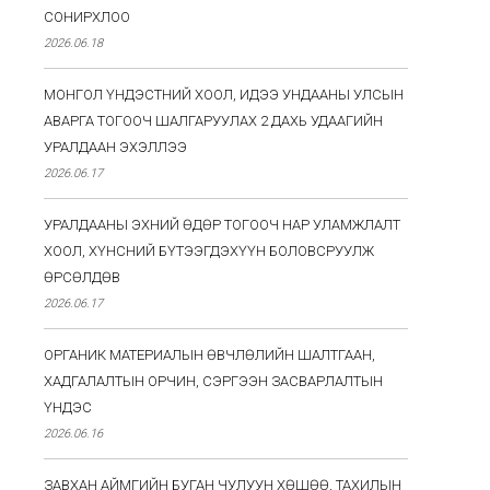
СОНИРХЛОО
2026.06.18
МОНГОЛ ҮНДЭСТНИЙ ХООЛ, ИДЭЭ УНДААНЫ УЛСЫН
АВАРГА ТОГООЧ ШАЛГАРУУЛАХ 2 ДАХЬ УДААГИЙН
УРАЛДААН ЭХЭЛЛЭЭ
2026.06.17
УРАЛДААНЫ ЭХНИЙ ӨДӨР ТОГООЧ НАР УЛАМЖЛАЛТ
ХООЛ, ХҮНСНИЙ БҮТЭЭГДЭХҮҮН БОЛОВСРУУЛЖ
ӨРСӨЛДӨВ
2026.06.17
ОРГАНИК МАТЕРИАЛЫН ӨВЧЛӨЛИЙН ШАЛТГААН,
ХАДГАЛАЛТЫН ОРЧИН, СЭРГЭЭН ЗАСВАРЛАЛТЫН
ҮНДЭС
2026.06.16
ЗАВХАН АЙМГИЙН БУГАН ЧУЛУУН ХӨШӨӨ, ТАХИЛЫН