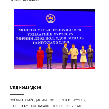
Сүүлд нэмэгдсэн
СОЁЛЫН ӨВИЙГ ДИЖИТАЛ ХЭЛБЭРТ ШИЛЖҮҮЛЭХ,
КОНТЕНТ БҮТЭЭХ ЧАДАВХ БЭХЖҮҮЛЭХ СУРГАЛТ