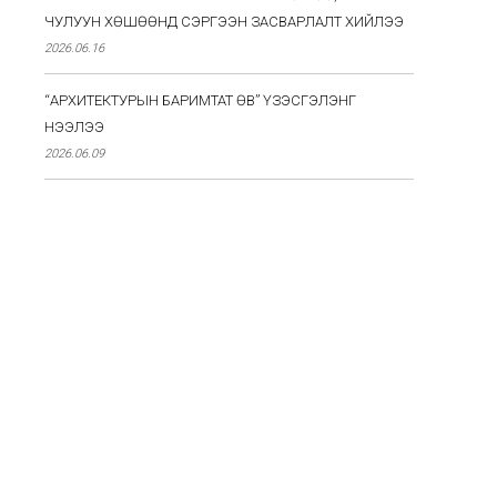
ЧУЛУУН ХӨШӨӨНД СЭРГЭЭН ЗАСВАРЛАЛТ ХИЙЛЭЭ
2026.06.16
“АРХИТЕКТУРЫН БАРИМТАТ ӨВ” ҮЗЭСГЭЛЭНГ
НЭЭЛЭЭ
2026.06.09