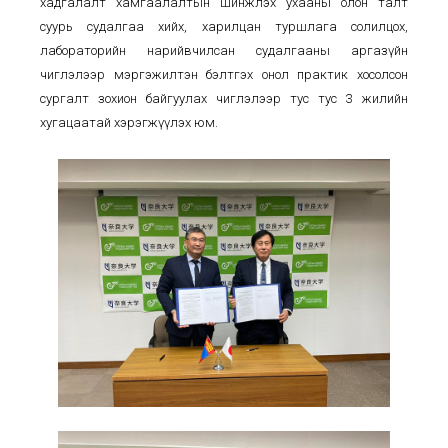
хадгалалт хамгаалалтын шинжлэх ухааны олон талт
суурь судалгаа хийх, харилцан туршлага солилцох,
лабораторийн нарийвчилсан судалгааны аргазүйн
чиглэлээр мэргэжилтэн бэлтгэх онол практик хосолсон
сургалт зохион байгуулах чиглэлээр тус тус 3 жилийн
хугацаатай хэрэгжүүлэх юм.