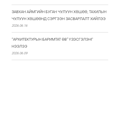
ЗАВХАН АЙМГИЙН БУГАН ЧУЛУУН ХӨШӨӨ, ТАХИЛЫН
ЧУЛУУН ХӨШӨӨНД СЭРГЭЭН ЗАСВАРЛАЛТ ХИЙЛЭЭ
2026.06.16
“АРХИТЕКТУРЫН БАРИМТАТ ӨВ” ҮЗЭСГЭЛЭНГ
НЭЭЛЭЭ
2026.06.09