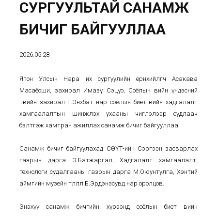
СУРГУУЛЬТАЙ САНАМЖ
БИЧИГ БАЙГУУЛЛАА
2026.05.28
Япон Улсын Нара их сургуулийн ерөнхийлөгч Асакава
Масаёоши, захирал Имазү Сэцүо, Соёлын өвийн үндэсний
төвийн захирал Г.Энхбат нар соёлын биет өвийн хадгалалт
хамгаалалтын шинжлэх ухааны чиглэлээр судлаач
бэлтгэж хамтран ажиллах санамж бичиг байгууллаа.
Санамж бичиг байгуулахад СӨҮТ-ийн Сэргээн засварлах
газрын дарга Э.Батжаргал, Хадгалалт хамгаалалт,
технологи судалгааны газрын дарга М.Оюунтулга, Хэнтий
аймгийн музейн төлөөлөл Б.Эрдэнэсувд нар оролцов.
Энэхүү санамж бичгийн хүрээнд соёлын биет өвийн