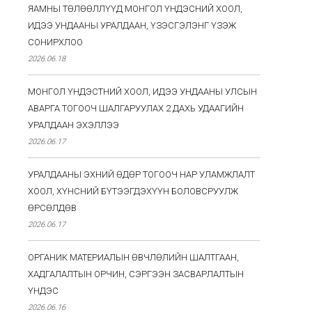
ЯАМНЫ ТӨЛӨӨЛЛҮҮД МОНГОЛ ҮНДЭСНИЙ ХООЛ,
ИДЭЭ УНДААНЫ УРАЛДААН, ҮЗЭСГЭЛЭНГ ҮЗЭЖ
СОНИРХЛОО
2026.06.18
МОНГОЛ ҮНДЭСТНИЙ ХООЛ, ИДЭЭ УНДААНЫ УЛСЫН
АВАРГА ТОГООЧ ШАЛГАРУУЛАХ 2 ДАХЬ УДААГИЙН
УРАЛДААН ЭХЭЛЛЭЭ
2026.06.17
УРАЛДААНЫ ЭХНИЙ ӨДӨР ТОГООЧ НАР УЛАМЖЛАЛТ
ХООЛ, ХҮНСНИЙ БҮТЭЭГДЭХҮҮН БОЛОВСРУУЛЖ
ӨРСӨЛДӨВ
2026.06.17
ОРГАНИК МАТЕРИАЛЫН ӨВЧЛӨЛИЙН ШАЛТГААН,
ХАДГАЛАЛТЫН ОРЧИН, СЭРГЭЭН ЗАСВАРЛАЛТЫН
ҮНДЭС
2026.06.16