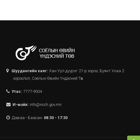
Шуудангийн хаяг:
Хан-Уул дүүрэг 21-р хороо, Буянт Ухаа 2
хороолол, Соёлын Өвийн Үндэсний Төв
Утас:
7777-9004
И-мэйл:
info@ncch.gov.mn
Даваа - Баасан:
08:30 - 17:30