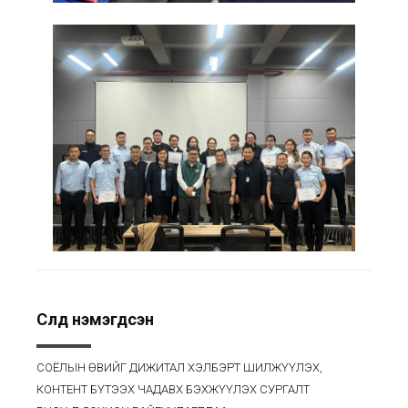
Сүүлд нэмэгдсэн
СОЁЛЫН ӨВИЙГ ДИЖИТАЛ ХЭЛБЭРТ ШИЛЖҮҮЛЭХ,
КОНТЕНТ БҮТЭЭХ ЧАДАВХ БЭХЖҮҮЛЭХ СУРГАЛТ