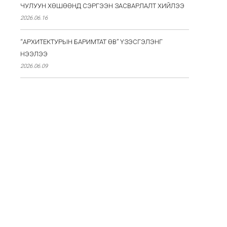
ЧУЛУУН ХӨШӨӨНД СЭРГЭЭН ЗАСВАРЛАЛТ ХИЙЛЭЭ
2026.06.16
“АРХИТЕКТУРЫН БАРИМТАТ ӨВ” ҮЗЭСГЭЛЭНГ
НЭЭЛЭЭ
2026.06.09