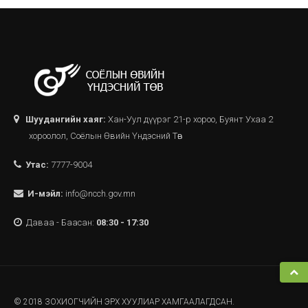
Шуудангийн хаяг:
Хан-Уул дүүрэг 21-р хороо, Буянт Ухаа 2
хороолол, Соёлын Өвийн Үндэсний Төв
Утас:
7777-9004
И-мэйл:
info@ncch.gov.mn
Даваа - Баасан:
08:30 - 17:30
© 2018 ЗОХИОГЧИЙН ЭРХ ХУУЛИАР ХАМГААЛАГДСАН.