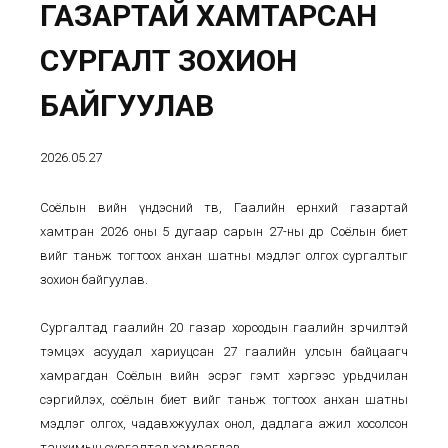
ГАЗАРТАЙ ХАМТАРСАН
СУРГАЛТ ЗОХИОН
БАЙГУУЛАВ
2026.05.27
Соёлын өвийн үндэсний төв, Гаалийн ерөнхий газартай
хамтран 2026 оны 5 дугаар сарын 27-ны өдөр Соёлын биет
өвийг таньж тогтоох анхан шатны мэдлэг олгох сургалтыг
зохион байгуулав.
Сургалтад гаалийн 20 газар хороодын гаалийн зөрчилтэй
тэмцэх асуудал хариуцсан 27 гаалийн улсын байцаагч
хамрагдан Соёлын өвийн эсрэг гэмт хэргээс урьдчилан
сэргийлэх, соёлын биет өвийг таньж тогтоох анхан шатны
мэдлэг олгох, чадавхжуулах онол, дадлага ажил хосолсон
танхимын сургалтад хамрагдав.