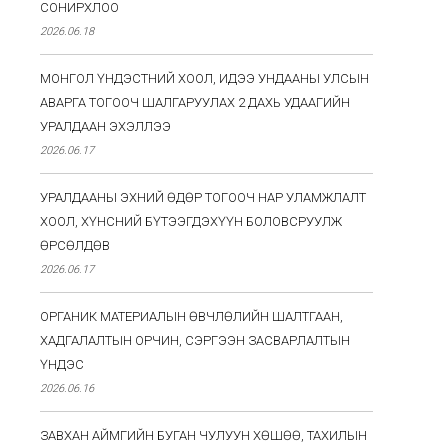
СОНИРХЛОО
2026.06.18
МОНГОЛ ҮНДЭСТНИЙ ХООЛ, ИДЭЭ УНДААНЫ УЛСЫН
АВАРГА ТОГООЧ ШАЛГАРУУЛАХ 2 ДАХЬ УДААГИЙН
УРАЛДААН ЭХЭЛЛЭЭ
2026.06.17
УРАЛДААНЫ ЭХНИЙ ӨДӨР ТОГООЧ НАР УЛАМЖЛАЛТ
ХООЛ, ХҮНСНИЙ БҮТЭЭГДЭХҮҮН БОЛОВСРУУЛЖ
ӨРСӨЛДӨВ
2026.06.17
ОРГАНИК МАТЕРИАЛЫН ӨВЧЛӨЛИЙН ШАЛТГААН,
ХАДГАЛАЛТЫН ОРЧИН, СЭРГЭЭН ЗАСВАРЛАЛТЫН
ҮНДЭС
2026.06.16
ЗАВХАН АЙМГИЙН БУГАН ЧУЛУУН ХӨШӨӨ, ТАХИЛЫН