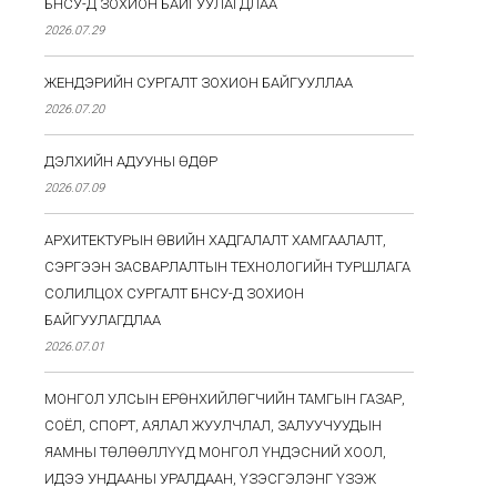
БНСУ-Д ЗОХИОН БАЙГУУЛАГДЛАА
2026.07.29
ЖЕНДЭРИЙН СУРГАЛТ ЗОХИОН БАЙГУУЛЛАА
2026.07.20
ДЭЛХИЙН АДУУНЫ ӨДӨР
2026.07.09
АРХИТЕКТУРЫН ӨВИЙН ХАДГАЛАЛТ ХАМГААЛАЛТ,
СЭРГЭЭН ЗАСВАРЛАЛТЫН ТЕХНОЛОГИЙН ТУРШЛАГА
СОЛИЛЦОХ СУРГАЛТ БНСУ-Д ЗОХИОН
БАЙГУУЛАГДЛАА
2026.07.01
МОНГОЛ УЛСЫН ЕРӨНХИЙЛӨГЧИЙН ТАМГЫН ГАЗАР,
СОЁЛ, СПОРТ, АЯЛАЛ ЖУУЛЧЛАЛ, ЗАЛУУЧУУДЫН
ЯАМНЫ ТӨЛӨӨЛЛҮҮД МОНГОЛ ҮНДЭСНИЙ ХООЛ,
ИДЭЭ УНДААНЫ УРАЛДААН, ҮЗЭСГЭЛЭНГ ҮЗЭЖ