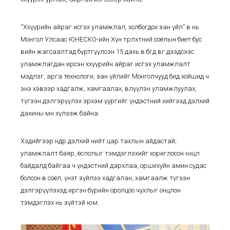
“Хөхүүрийн айраг исгэх уламжлал, холбогдох зан үйл” өв нь
Монгол Улсаас ЮНЕСКО-ийн Хүн төрөлхтний соёлын биет бус
өвийн жагсаалтад бүртгүүлсэн 15 дахь өв бөгөөд өвөг дээдсээс
уламжлагдан ирсэн хөхүүрийн айраг исгэх уламжлалт
мэдлэг, арга технологи, зан үйлийг Монголчууд бид хойшид ч
энэ хэвээр хадгалж, хамгаалах, өвлүүлэн уламжлуулах,
түгээн дэлгэрүүлэх эрхэм үүргийг үндэстний хийгээд дэлхий
дахины өмнө хүлээж байна.
Хэдийгээр өнөөдөр дэлхий нийт цар тахлын айдастай,
уламжлалт баяр, ёслолыг тэмдэглэхийг хориглосон нөхцөл
байдалд байгаа ч үндэстний дархлаа, оршихуйн амин судас
болсон өв соёл, үнэт зүйлээ хадгалан, хамгаалж түгээн
дэлгэрүүлэхэд иргэн бүрийн оролцоо чухлыг онцлон
тэмдэглэх нь зүйтэй юм.