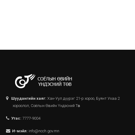
Шуудангийн хаяг:
Хан-Уул дүүрэг 21-р хороо, Буянт Ухаа 2
хороолол, Соёлын Өвийн Үндэсний Төв
Утас:
7777-9004
И-мэйл:
info@ncch.gov.mn