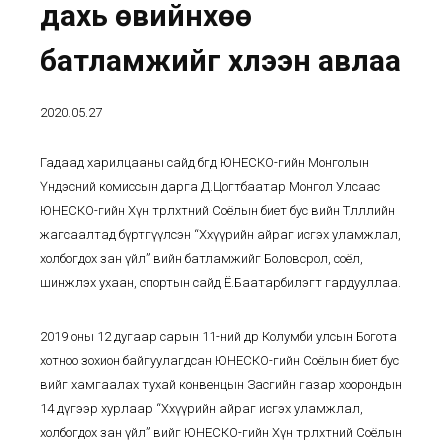
дахь өвийнхөө
батламжийг хүлээн авлаа
2020.05.27
Гадаад харилцааны сайд бөгөөд ЮНЕСКО-гийн Монголын
Үндэсний комиссын дарга Д.Цогтбаатар Монгол Улсаас
ЮНЕСКО-гийн Хүн төрөлхтний Соёлын биет бус өвийн Төлөөллийн
жагсаалтад бүртгүүлсэн “Хөхүүрийн айраг исгэх уламжлал,
холбогдох зан үйл” өвийн батламжийг Боловсрол, соёл,
шинжлэх ухаан, спортын сайд Ё.Баатарбилэгт гардууллаа.
2019 оны 12 дугаар сарын 11-ний өдөр Колумби улсын Богота
хотноо зохион байгуулагдсан ЮНЕСКО
-гийн Соёлын биет бус
өвийг хамгаалах тухай конвенцын Засгийн газар хоорондын
14 дүгээр хурлаар “Хөхүүрийн айраг исгэх уламжлал,
холбогдох зан үйл” өвийг ЮНЕСКО-гийн Хүн төрөлхтний Соёлын