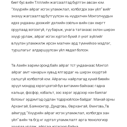
биет бус өвийн Төлөөллийн жагсаалтад бүртгэн авсан юм.
“Хөхүүрийн айраг исгэх уламжлал, холбогдох зан үйл” өвийг
энэхүү жагсаалтад бүтгүүлсэн нь нүүдэлчин Монголчуудын
идээ ундааны дээжийг дэлхийн соёлын өвийн сан хөмрөгт
оруулаад зогсохгүй, гүү барьж, унага татахаас эхлэн ширэн
хөхүүр урлаж, айраг исгэх хүртэл бүхий л үнэт зүйлийг
өвлүүлэн уламжилж ирсэн малчин ард түмнийхээ мэдлэг,
туршлагыг алдаршуулсан үйл явдал болсон.
Төв Азийн зарим оронд байх айраг төст ундаанаас Монгол
айраг амт чанарын хувьд ялгардаг нь ширэн хөхүүртэй
салшгүй холбоотой юм. Айрагны найрлагад хүний биеийн
эрүүл мэндэд хэрэгцээтэй бүх витамин байхаас гадна
кальци, фосфор, кобальт, зэс зэрэг эрдсээр нэн баялаг
болохыг эрдэмтэд судлан тодорхойлсон байдаг. Манай орны
Архангай, Баянхонгор, Дундговь, Өвөрхангай, Өмнөговь,Төв
аймгууд “Хөхүүрийн айраг исгэх уламжлал, холбогдох зан
үйл” өвийн төв бөгөөд өнөөг хүртэл уламжлалт арга технологиор
хөхүүрээ урлаж, айргаа исгэсээр байна.