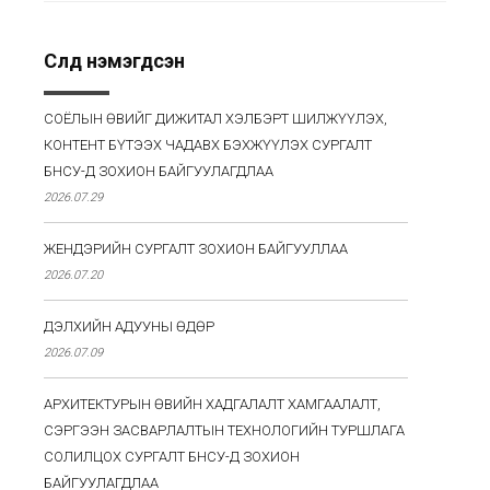
Сүүлд нэмэгдсэн
СОЁЛЫН ӨВИЙГ ДИЖИТАЛ ХЭЛБЭРТ ШИЛЖҮҮЛЭХ,
КОНТЕНТ БҮТЭЭХ ЧАДАВХ БЭХЖҮҮЛЭХ СУРГАЛТ
БНСУ-Д ЗОХИОН БАЙГУУЛАГДЛАА
2026.07.29
ЖЕНДЭРИЙН СУРГАЛТ ЗОХИОН БАЙГУУЛЛАА
2026.07.20
ДЭЛХИЙН АДУУНЫ ӨДӨР
2026.07.09
АРХИТЕКТУРЫН ӨВИЙН ХАДГАЛАЛТ ХАМГААЛАЛТ,
СЭРГЭЭН ЗАСВАРЛАЛТЫН ТЕХНОЛОГИЙН ТУРШЛАГА
СОЛИЛЦОХ СУРГАЛТ БНСУ-Д ЗОХИОН
БАЙГУУЛАГДЛАА