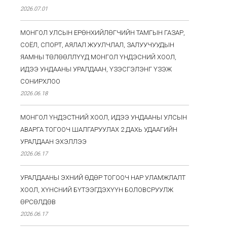
2026.07.01
МОНГОЛ УЛСЫН ЕРӨНХИЙЛӨГЧИЙН ТАМГЫН ГАЗАР,
СОЁЛ, СПОРТ, АЯЛАЛ ЖУУЛЧЛАЛ, ЗАЛУУЧУУДЫН
ЯАМНЫ ТӨЛӨӨЛЛҮҮД МОНГОЛ ҮНДЭСНИЙ ХООЛ,
ИДЭЭ УНДААНЫ УРАЛДААН, ҮЗЭСГЭЛЭНГ ҮЗЭЖ
СОНИРХЛОО
2026.06.18
МОНГОЛ ҮНДЭСТНИЙ ХООЛ, ИДЭЭ УНДААНЫ УЛСЫН
АВАРГА ТОГООЧ ШАЛГАРУУЛАХ 2 ДАХЬ УДААГИЙН
УРАЛДААН ЭХЭЛЛЭЭ
2026.06.17
УРАЛДААНЫ ЭХНИЙ ӨДӨР ТОГООЧ НАР УЛАМЖЛАЛТ
ХООЛ, ХҮНСНИЙ БҮТЭЭГДЭХҮҮН БОЛОВСРУУЛЖ
ӨРСӨЛДӨВ
2026.06.17