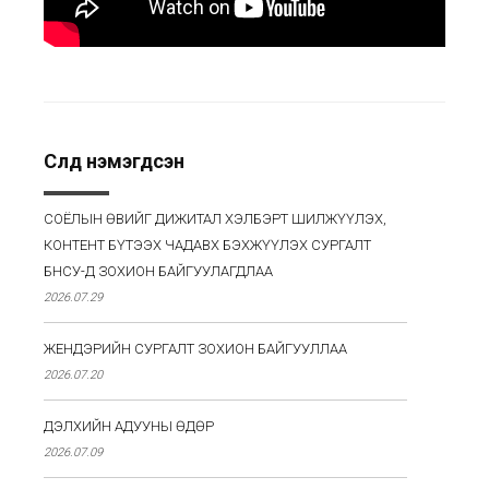
Сүүлд нэмэгдсэн
СОЁЛЫН ӨВИЙГ ДИЖИТАЛ ХЭЛБЭРТ ШИЛЖҮҮЛЭХ,
КОНТЕНТ БҮТЭЭХ ЧАДАВХ БЭХЖҮҮЛЭХ СУРГАЛТ
БНСУ-Д ЗОХИОН БАЙГУУЛАГДЛАА
2026.07.29
ЖЕНДЭРИЙН СУРГАЛТ ЗОХИОН БАЙГУУЛЛАА
2026.07.20
ДЭЛХИЙН АДУУНЫ ӨДӨР
2026.07.09