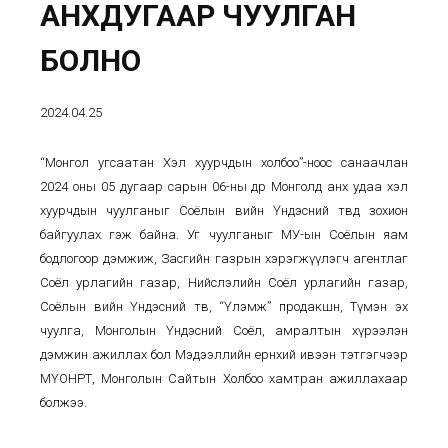
АНХДУГААР ЧУУЛГАН
БОЛНО
2024.04.25
“Монгол угсаатан Хэл хуурчдын холбоо”-ноос санаачлан
2024 оны 05 дугаар сарын 06-ны өдөр Монголд анх удаа хэл
хуурчдын чуулганыг Соёлын өвийн Үндэсний төвд зохион
байгуулах гэж байна. Уг чуулганыг МУ-ын Соёлын яам
бодлогоор дэмжиж, Засгийн газрын хэрэгжүүлэгч агентлаг
Соёл урлагийн газар, Нийслэлийн Соёл урлагийн газар,
Соёлын өвийн Үндэсний төв, “Үлэмж” продакшн, Түмэн эх
чуулга, Монголын Үндэсний Соёл, амралтын хүрээлэн
дэмжин ажиллах бол Мэдээллийн ерөнхий ивээн тэтгэгчээр
МҮОНРТ, Монголын Сайтын Холбоо хамтран ажиллахаар
болжээ.