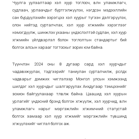
Чуулга уулзалтаар хэл хуур тоглооч, өвлөн уламжлагч,
судлаач, урлаачдыг бүртгэлжүүлэх, нэгдсэн мэдээллийн
сан бүрдүүлэхийн зэрэгцээ хэл хуурыг түгээн дэлгэрүүлэх,
олон нийтэд сурталчлах, хэл хуур хөгжмийн хэрэглээг
нэмэгдүүлж, шинжлэх ухааны үндэслэлтэй судлан, хэл хуур
хөгжмийн үйлдвэрлэл болон тоглолтын стандартыг бий
болгох алсын харааг тогтоохыг зорих юм байна.
Түүнчлэн 2024 оны 8 дугаар сард хэл хуурчдыг
чадавхжуулах, тэдгээрийг таниулан сурталчилж, өрсөлдөх
чадварыг дэмжих чиглэлээр Монгол улсын хэмжээнд
шилдэг хэл хуурчдыг шалгаруулах Анхдугаар тэмцээнийг
зохион байгуулахаар төлөвлөж байна. Цаашид хэл хуурын
урлагийг үндэсний брэнд болгон хөгжүүлж, хэл хуурчид, өвлөн
уламжлагч нарыг мэргэжлийн хөгжимчний статустай
болгох замаар хэл хуур хөгжмийг мэргэжлийн түвшинд
хөгжүүлэхийг чиглэл болгох аж.