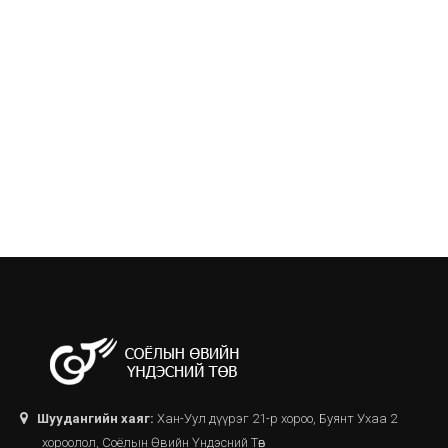
Шуудангийн хаяг:
Хан-Уул дүүрэг 21-р хороо, Буянт Ухаа 2
хороолол, Соёлын Өвийн Үндэсний Төв