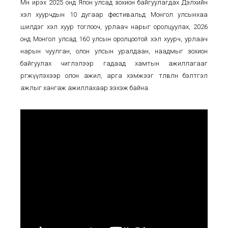
Мөн ирэх 2025 онд Япон улсад зохион байгуулагдах Дэлхийн
хэл хуурчдын 10 дугаар фестивальд Монгол улсынхаа
шилдэг хэл хуур тоглооч, урлаач нарыг оролцуулах, 2026
онд Монгол улсад 160 улсын оролцоотой хэл хуурч, урлаач
нарын чуулган, олон улсын уралдаан, наадмыг зохион
байгуулах чиглэлээр гадаад хамтын ажиллагааг
өргөжүүлэхээр олон ажил, арга хэмжээг төлөвлөн бэлтгэл
ажлыг хангаж ажиллахаар зэхэж байна.