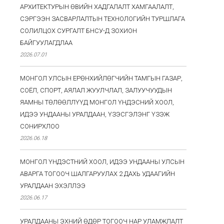
АРХИТЕКТУРЫН ӨВИЙН ХАДГАЛАЛТ ХАМГААЛАЛТ,
СЭРГЭЭН ЗАСВАРЛАЛТЫН ТЕХНОЛОГИЙН ТУРШЛАГА
СОЛИЛЦОХ СУРГАЛТ БНСУ-Д ЗОХИОН
БАЙГУУЛАГДЛАА
2026.07.01
МОНГОЛ УЛСЫН ЕРӨНХИЙЛӨГЧИЙН ТАМГЫН ГАЗАР,
СОЁЛ, СПОРТ, АЯЛАЛ ЖУУЛЧЛАЛ, ЗАЛУУЧУУДЫН
ЯАМНЫ ТӨЛӨӨЛЛҮҮД МОНГОЛ ҮНДЭСНИЙ ХООЛ,
ИДЭЭ УНДААНЫ УРАЛДААН, ҮЗЭСГЭЛЭНГ ҮЗЭЖ
СОНИРХЛОО
2026.06.18
МОНГОЛ ҮНДЭСТНИЙ ХООЛ, ИДЭЭ УНДААНЫ УЛСЫН
АВАРГА ТОГООЧ ШАЛГАРУУЛАХ 2 ДАХЬ УДААГИЙН
УРАЛДААН ЭХЭЛЛЭЭ
2026.06.17
УРАЛДААНЫ ЭХНИЙ ӨДӨР ТОГООЧ НАР УЛАМЖЛАЛТ