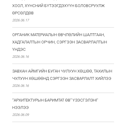
ХООЛ, ХҮНСНИЙ БҮТЭЭГДЭХҮҮН БОЛОВСРУУЛЖ
ӨРСӨЛДӨВ
2026.06.17
ОРГАНИК МАТЕРИАЛЫН ӨВЧЛӨЛИЙН ШАЛТГААН,
ХАДГАЛАЛТЫН ОРЧИН, СЭРГЭЭН ЗАСВАРЛАЛТЫН
ҮНДЭС
2026.06.16
ЗАВХАН АЙМГИЙН БУГАН ЧУЛУУН ХӨШӨӨ, ТАХИЛЫН
ЧУЛУУН ХӨШӨӨНД СЭРГЭЭН ЗАСВАРЛАЛТ ХИЙЛЭЭ
2026.06.16
“АРХИТЕКТУРЫН БАРИМТАТ ӨВ” ҮЗЭСГЭЛЭНГ
НЭЭЛЭЭ
2026.06.09