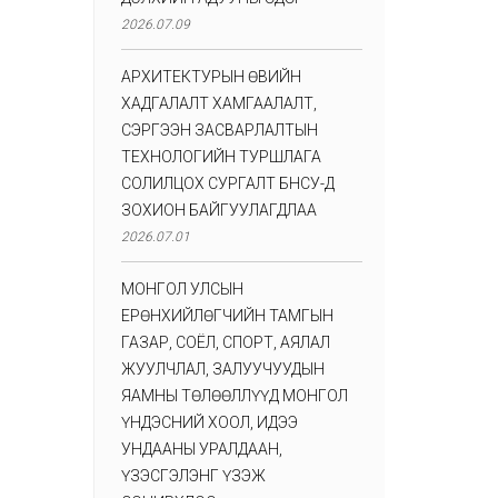
2026.07.09
АРХИТЕКТУРЫН ӨВИЙН
ХАДГАЛАЛТ ХАМГААЛАЛТ,
СЭРГЭЭН ЗАСВАРЛАЛТЫН
ТЕХНОЛОГИЙН ТУРШЛАГА
СОЛИЛЦОХ СУРГАЛТ БНСУ-Д
ЗОХИОН БАЙГУУЛАГДЛАА
2026.07.01
МОНГОЛ УЛСЫН
ЕРӨНХИЙЛӨГЧИЙН ТАМГЫН
ГАЗАР, СОЁЛ, СПОРТ, АЯЛАЛ
ЖУУЛЧЛАЛ, ЗАЛУУЧУУДЫН
ЯАМНЫ ТӨЛӨӨЛЛҮҮД МОНГОЛ
ҮНДЭСНИЙ ХООЛ, ИДЭЭ
УНДААНЫ УРАЛДААН,
ҮЗЭСГЭЛЭНГ ҮЗЭЖ