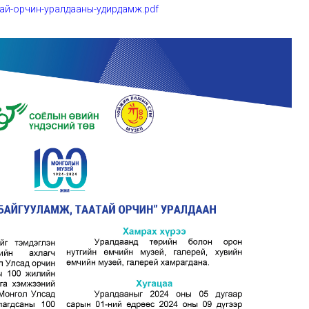
тай-орчин-уралдааны-удирдамж.pdf