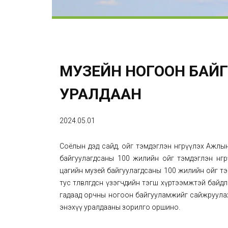
МУЗЕЙН НОГООН БАЙ
УРАЛДААН
2024.05.01
Соёлын дэд сайд, ойг тэмдэглэн өнгөрүүлэх Ажл
байгуулагдсаны 100 жилийн ойг тэмдэглэн өнгө
цагийн музей байгуулагдсаны 100 жилийн ойг тэмдэ
тус төлөвлөгдсөн үзэгчдийн тэгш хүртээмжтэй бай
гадаад орчны ногоон байгууламжийг сайжруулах
энэхүү уралдааны зорилго оршино.