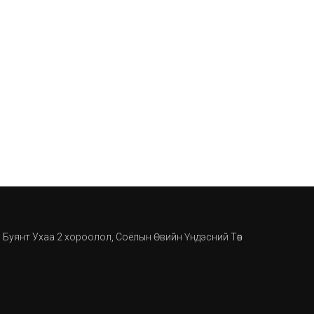
, Буянт Ухаа 2 хороолол, Соёлын Өвийн Үндэсний Төв