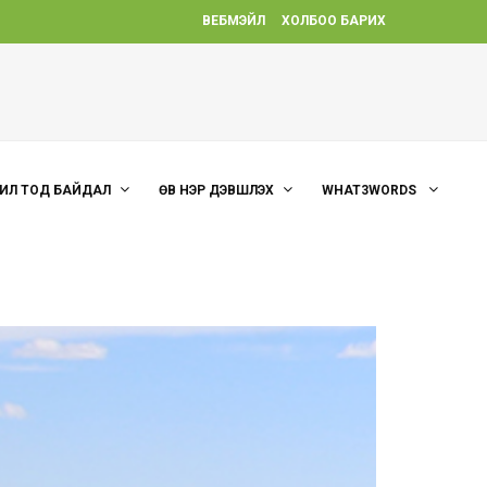
ВЕБМЭЙЛ
ХОЛБОО БАРИХ
ИЛ ТОД БАЙДАЛ
ӨВ НЭР ДЭВШҮҮЛЭХ
WHAT3WORDS