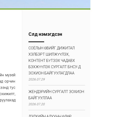
Сүүлд нэмэгдсэн
СОЁЛЫН ӨВИЙГ ДИЖИТАЛ
ХЭЛБЭРТ ШИЛЖҮҮЛЭХ,
КОНТЕНТ БҮТЭЭХ ЧАДАВХ
БЭХЖҮҮЛЭХ СУРГАЛТ БНСУ-Д
ЗОХИОН БАЙГУУЛАГДЛАА
ийн музей
2026.07.29
ад орчин
жээнд тус
ЖЕНДЭРИЙН СУРГАЛТ ЗОХИОН
тохижилт,
БАЙГУУЛЛАА
руулахад
2026.07.20
ДЭЛХИЙН АДУУНЫ ӨДӨР