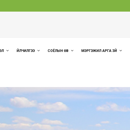
ЭЛ
ҮЙЛЧИЛГЭЭ
СОЁЛЫН ӨВ
МЭРГЭЖИЛ АРГА ЗҮЙ