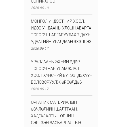
СОНИРХЛОО
2026.06.18
МОНГОЛ ҮНДЭСТНИЙ ХООЛ,
ИДЭЭ УНДААНЫ УЛСЫН АВАРГА
ТОГООЧ ШАЛГАРУУЛАХ 2 ДАХЬ
УДААГИЙН УРАЛДААН ЭХЭЛЛЭЭ
2026.06.17
УРАЛДААНЫ ЭХНИЙ ӨДӨР
ТОГООЧ НАР УЛАМЖЛАЛТ
ХООЛ, ХҮНСНИЙ БҮТЭЭГДЭХҮҮН
БОЛОВСРУУЛЖ ӨРСӨЛДӨВ
2026.06.17
ОРГАНИК МАТЕРИАЛЫН
ӨВЧЛӨЛИЙН ШАЛТГААН,
ХАДГАЛАЛТЫН ОРЧИН,
СЭРГЭЭН ЗАСВАРЛАЛТЫН