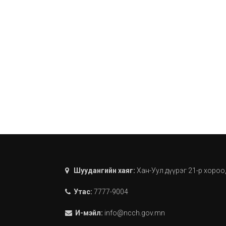
Шуудангийн хаяг:
Хан-Уул дүүрэг 21-р хороо
Утас:
7777-9004
И-мэйл:
info@ncch.gov.mn