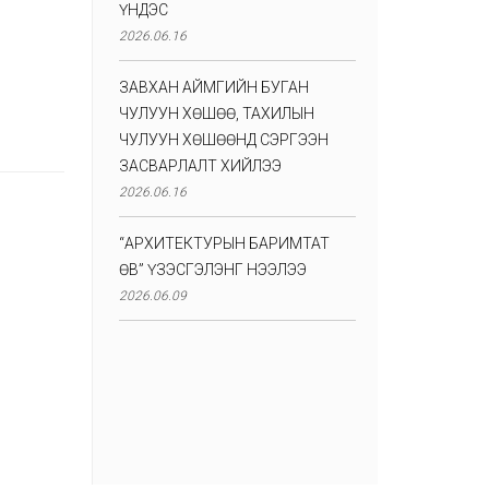
ҮНДЭС
2026.06.16
ЗАВХАН АЙМГИЙН БУГАН
ЧУЛУУН ХӨШӨӨ, ТАХИЛЫН
ЧУЛУУН ХӨШӨӨНД СЭРГЭЭН
ЗАСВАРЛАЛТ ХИЙЛЭЭ
2026.06.16
“АРХИТЕКТУРЫН БАРИМТАТ
ӨВ” ҮЗЭСГЭЛЭНГ НЭЭЛЭЭ
2026.06.09