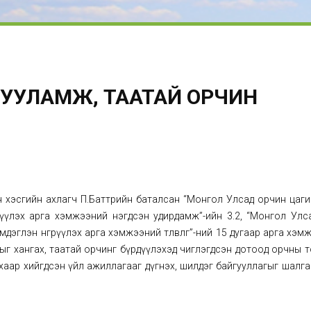
ГУУЛАМЖ, ТААТАЙ ОРЧИН
ын хэсгийн ахлагч П.Баттөрийн баталсан “Монгол Улсад орчин цаг
рүүлэх арга хэмжээний нэгдсэн удирдамж”-ийн 3.2, “Монгол Улс
глэн өнгөрүүлэх арга хэмжээний төлөвлөгөө”-ний 15 дугаар арга хэм
длыг хангах, таатай орчинг бүрдүүлэхэд чиглэгдсэн дотоод орчны 
аар хийгдсэн үйл ажиллагааг дүгнэх, шилдэг байгууллагыг шалга