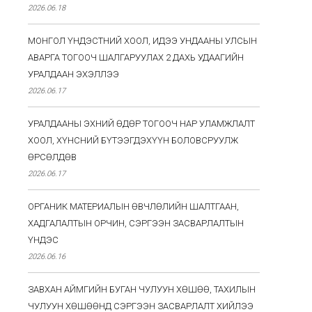
2026.06.18
МОНГОЛ ҮНДЭСТНИЙ ХООЛ, ИДЭЭ УНДААНЫ УЛСЫН
АВАРГА ТОГООЧ ШАЛГАРУУЛАХ 2 ДАХЬ УДААГИЙН
УРАЛДААН ЭХЭЛЛЭЭ
2026.06.17
УРАЛДААНЫ ЭХНИЙ ӨДӨР ТОГООЧ НАР УЛАМЖЛАЛТ
ХООЛ, ХҮНСНИЙ БҮТЭЭГДЭХҮҮН БОЛОВСРУУЛЖ
ӨРСӨЛДӨВ
2026.06.17
ОРГАНИК МАТЕРИАЛЫН ӨВЧЛӨЛИЙН ШАЛТГААН,
ХАДГАЛАЛТЫН ОРЧИН, СЭРГЭЭН ЗАСВАРЛАЛТЫН
ҮНДЭС
2026.06.16
ЗАВХАН АЙМГИЙН БУГАН ЧУЛУУН ХӨШӨӨ, ТАХИЛЫН
ЧУЛУУН ХӨШӨӨНД СЭРГЭЭН ЗАСВАРЛАЛТ ХИЙЛЭЭ