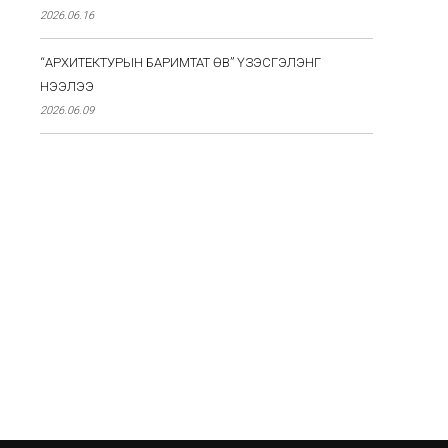
2026.06.16
“АРХИТЕКТУРЫН БАРИМТАТ ӨВ” ҮЗЭСГЭЛЭНГ
НЭЭЛЭЭ
2026.06.09