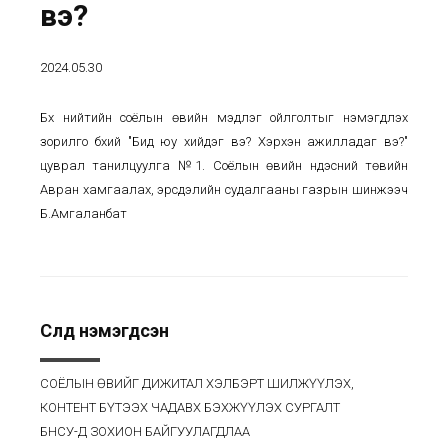
вэ?
2024.05.30
Бүх нийтийн соёлын өвийн мэдлэг ойлголтыг нэмэгдүүлэх
зорилго бүхий "Бид юу хийдэг вэ? Хэрхэн ажилладаг вэ?"
цуврал танилцуулга №1. Соёлын өвийн үндэсний төвийн
Авран хамгаалах, эрсдэлийн судалгааны газрын шинжээч
Б.Амгаланбат
Сүүлд нэмэгдсэн
СОЁЛЫН ӨВИЙГ ДИЖИТАЛ ХЭЛБЭРТ ШИЛЖҮҮЛЭХ,
КОНТЕНТ БҮТЭЭХ ЧАДАВХ БЭХЖҮҮЛЭХ СУРГАЛТ
БНСУ-Д ЗОХИОН БАЙГУУЛАГДЛАА