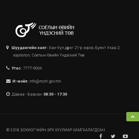
Шуудангийн хаяг:
Хан-Уул дүүрэг 21-р хороо, Буянт Ухаа 2
хороолол, Соёлын Өвийн Үндэсний Төв
Утас:
7777-9004
И-мэйл:
info@ncch.gov.mn
Даваа - Баасан:
08:30 - 17:30
© 2018 ЗОХИОГЧИЙН ЭРХ ХУУЛИАР ХАМГААЛАГДСАН.