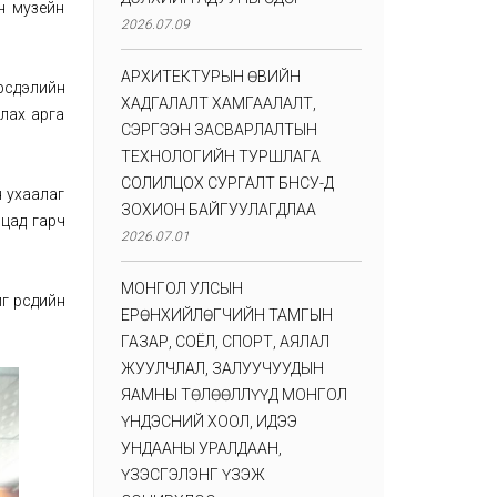
н музейн
2026.07.09
АРХИТЕКТУРЫН ӨВИЙН
эрсдэлийн
ХАДГАЛАЛТ ХАМГААЛАЛТ,
улах арга
СЭРГЭЭН ЗАСВАРЛАЛТЫН
ТЕХНОЛОГИЙН ТУРШЛАГА
СОЛИЛЦОХ СУРГАЛТ БНСУ-Д
н ухаалаг
ЗОХИОН БАЙГУУЛАГДЛАА
вцад гарч
2026.07.01
МОНГОЛ УЛСЫН
 өөрсдийн
ЕРӨНХИЙЛӨГЧИЙН ТАМГЫН
ГАЗАР, СОЁЛ, СПОРТ, АЯЛАЛ
ЖУУЛЧЛАЛ, ЗАЛУУЧУУДЫН
ЯАМНЫ ТӨЛӨӨЛЛҮҮД МОНГОЛ
ҮНДЭСНИЙ ХООЛ, ИДЭЭ
УНДААНЫ УРАЛДААН,
ҮЗЭСГЭЛЭНГ ҮЗЭЖ