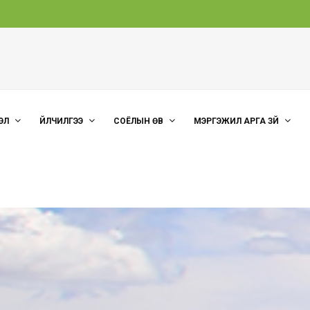
ЭЛ
ҮЙЛЧИЛГЭЭ
СОЁЛЫН ӨВ
МЭРГЭЖИЛ АРГА ЗҮЙ