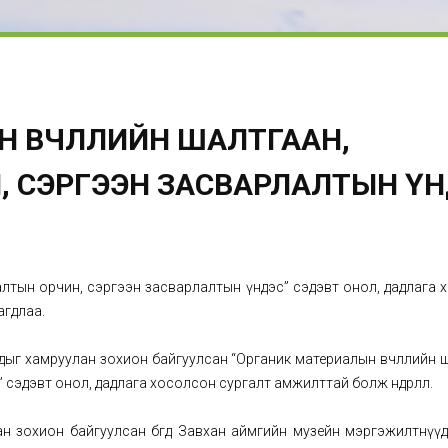
 ӨВЧЛӨЛИЙН ШАЛТГААН,
, СЭРГЭЭН ЗАСВАРЛАЛТЫН Ү
лалтын орчин, сэргээн засварлалтын үндэс” сэдэвт онол, дадлага
агдлаа.
уудыг хамруулан зохион байгуулсан “Органик материалын өвчлөлийн 
эдэвт онол, дадлага хосолсон сургалт амжилттай болж өндөрлөлөө.
 зохион байгуулсан бөгөөд Завхан аймгийн музейн мэргэжилтнүүд