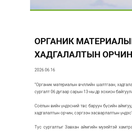
ОРГАНИК МАТЕРИАЛЫН
ХАДГАЛАЛТЫН ОРЧИН
2026.06.16
“Органик материалын өвчлөлийн шалтгаан, хадга
сургалт 06 дугаар сарын 13-ны өдөр зохион байгуул
Соёлын өвийн үндэсний төвөөс баруун бүсийн аймг
хадгалалтын орчин, сэргээн засварлалтын үндэс” с
Тус сургалтыг Завхан аймгийн музейтэй хамтран