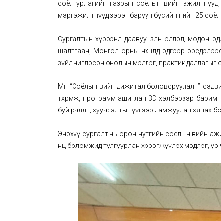
соёл урлагийн газрын соёлын өвийн ажилтнууд
мэргэжилтнүүд зэрэг баруун бүсийн нийт 25 соёл
Сургалтын хүрээнд даавуу, зөөлөн эдлэл, модон 
шалтгаан, Монгол орны нөхцөлд эдгээр эрсдэлээ
зүйд чиглэсэн онолын мэдлэг, практик дадлагыг 
Мөн “Соёлын өвийн дижитал боловсруулалт” сэдв
төхөөрөмж, программ ашиглан 3D хэлбэрээр барим
буй өөрчлөлт, хуучралтыг үүгээр дамжуулан хянах
Энэхүү сургалт нь орон нутгийн соёлын өвийн аж
нөөц боломжид тулгуурлан хэрэгжүүлэх мэдлэг, у