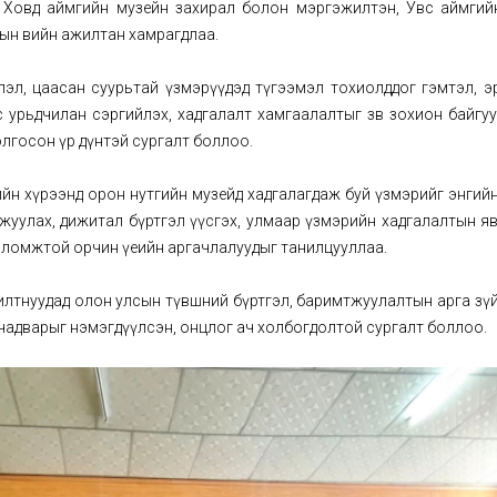
, Ховд аймгийн музейн захирал болон мэргэжилтэн, Увс аймгий
ын өвийн ажилтан хамрагдлаа.
эдлэл, цаасан суурьтай үзмэрүүдэд түгээмэл тохиолддог гэмтэл, 
с урьдчилан сэргийлэх, хадгалалт хамгаалалтыг зөв зохион байгу
олгосон үр дүнтэй сургалт боллоо.
ийн хүрээнд орон нутгийн музейд хадгалагдаж буй үзмэрийг энгий
тжуулах, дижитал бүртгэл үүсгэх, улмаар үзмэрийн хадгалалтын я
 боломжтой орчин үеийн аргачлалуудыг танилцууллаа.
илтнуудад олон улсын түвшний бүртгэл, баримтжуулалтын арга зүйг
р чадварыг нэмэгдүүлсэн, онцлог ач холбогдолтой сургалт боллоо.