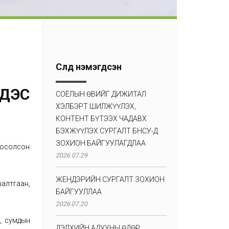
Сүүлд нэмэгдсэн
НДЭС
СОЁЛЫН ӨВИЙГ ДИЖИТАЛ
ХЭЛБЭРТ ШИЛЖҮҮЛЭХ,
КОНТЕНТ БҮТЭЭХ ЧАДАВХ
БЭХЖҮҮЛЭХ СУРГАЛТ БНСУ-Д
ЗОХИОН БАЙГУУЛАГДЛАА
 хосолсон
2026.07.29
ЖЕНДЭРИЙН СУРГАЛТ ЗОХИОН
шалтгаан,
БАЙГУУЛЛАА
2026.07.20
, сумдын
ДЭЛХИЙН АДУУНЫ ӨДӨР