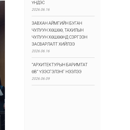
ҮНДЭС
2026.06.16
ЗАВХАН АЙМГИЙН БУГАН
ЧУЛУУН ХӨШӨӨ, ТАХИЛЫН
ЧУЛУУН ХӨШӨӨНД СЭРГЭЭН
ЗАСВАРЛАЛТ ХИЙЛЭЭ
2026.06.16
“АРХИТЕКТУРЫН БАРИМТАТ
ӨВ” ҮЗЭСГЭЛЭНГ НЭЭЛЭЭ
2026.06.09