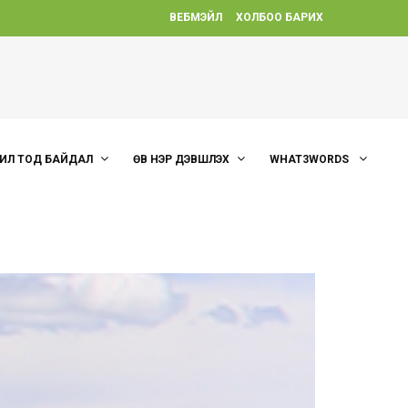
ВЕБМЭЙЛ
ХОЛБОО БАРИХ
ИЛ ТОД БАЙДАЛ
ӨВ НЭР ДЭВШҮҮЛЭХ
WHAT3WORDS