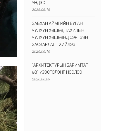
ҮНДЭС
2026.06.16
ЗАВХАН АЙМГИЙН БУГАН
ЧУЛУУН ХӨШӨӨ, ТАХИЛЫН
ЧУЛУУН ХӨШӨӨНД СЭРГЭЭН
ЗАСВАРЛАЛТ ХИЙЛЭЭ
2026.06.16
“АРХИТЕКТУРЫН БАРИМТАТ
ӨВ” ҮЗЭСГЭЛЭНГ НЭЭЛЭЭ
2026.06.09