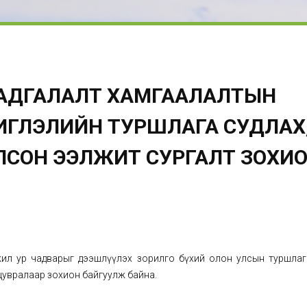
ХАДГАЛАЛТ ХАМГААЛАЛТЫН
ГЛЭЛИЙН ТУРШЛАГА СУДЛАХ
ЛСОН ЭЭЛЖИТ СУРГАЛТ ЗОХИ
ил ур чадварыг дээшлүүлэх зорилго бүхий олон улсын туршлаг
н цувралаар зохион байгуулж байна.