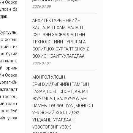
ын Осака
2026.07.09
улсан ба
дав.
АРХИТЕКТУРЫН ӨВИЙН
ХАДГАЛАЛТ ХАМГААЛАЛТ,
Сургууль,
СЭРГЭЭН ЗАСВАРЛАЛТЫН
ио хотын
ТЕХНОЛОГИЙН ТУРШЛАГА
агийн их
СОЛИЛЦОХ СУРГАЛТ БНСУ-Д
ал бүхий
ЗОХИОН БАЙГУУЛАГДЛАА
өлөвлөлт,
2026.07.01
ой орчин
Мөн Осака
МОНГОЛ УЛСЫН
 урлагийн
ЕРӨНХИЙЛӨГЧИЙН ТАМГЫН
адгалалт
ГАЗАР, СОЁЛ, СПОРТ, АЯЛАЛ
 тосгон,
ЖУУЛЧЛАЛ, ЗАЛУУЧУУДЫН
гийн хамт
ЯАМНЫ ТӨЛӨӨЛЛҮҮД МОНГОЛ
рсож буй
ҮНДЭСНИЙ ХООЛ, ИДЭЭ
ийг үзэж
УНДААНЫ УРАЛДААН,
ҮЗЭСГЭЛЭНГ ҮЗЭЖ