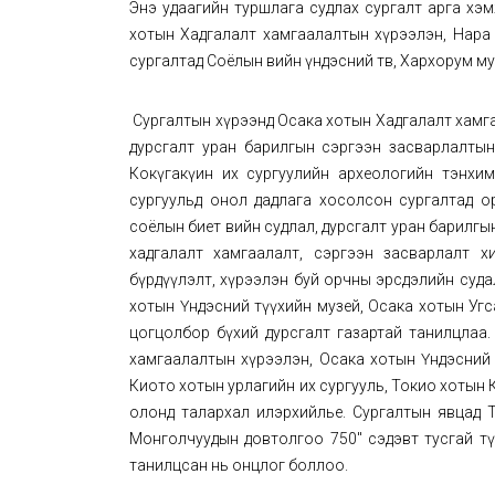
Энэ удаагийн туршлага судлах сургалт арга хэм
хотын Хадгалалт хамгаалалтын хүрээлэн, Нара
сургалтад Соёлын өвийн үндэсний төв, Хархорум 
Сургалтын хүрээнд Осака хотын Хадгалалт хамга
дурсгалт уран барилгын сэргээн засварлалтын
Кокүгакүин их сургуулийн археологийн тэнхи
сургуульд онол дадлага хосолсон сургалтад о
соёлын биет өвийн судлал, дурсгалт уран барилгын
хадгалалт хамгаалалт, сэргээн засварлалт хи
бүрдүүлэлт, хүрээлэн буй орчны эрсдэлийн суда
хотын Үндэсний түүхийн музей, Осака хотын Угс
цогцолбор бүхий дурсгалт газартай танилцлаа
хамгаалалтын хүрээлэн, Осака хотын Үндэсний т
Киото хотын урлагийн их сургууль, Токио хотын 
олонд талархал илэрхийлье. Сургалтын явцад 
Монголчуудын довтолгоо 750" сэдэвт тусгай тү
танилцсан нь онцлог боллоо.