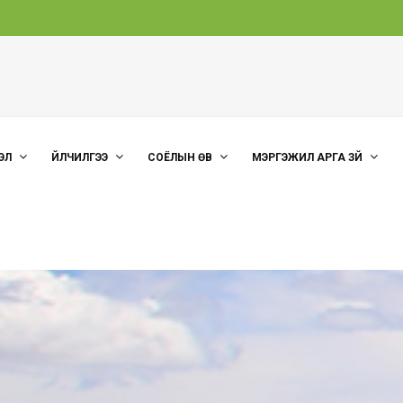
ЭЛ
ҮЙЛЧИЛГЭЭ
СОЁЛЫН ӨВ
МЭРГЭЖИЛ АРГА ЗҮЙ