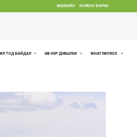
ВЕБМЭЙЛ
ХОЛБОО БАРИХ
ИЛ ТОД БАЙДАЛ
ӨВ НЭР ДЭВШҮҮЛЭХ
WHAT3WORDS