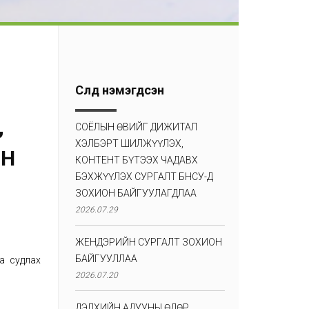
Сүүлд нэмэгдсэн
,
СОЁЛЫН ӨВИЙГ ДИЖИТАЛ
ХЭЛБЭРТ ШИЛЖҮҮЛЭХ,
ОН
КОНТЕНТ БҮТЭЭХ ЧАДАВХ
БЭХЖҮҮЛЭХ СУРГАЛТ БНСУ-Д
ЗОХИОН БАЙГУУЛАГДЛАА
2026.07.29
ЖЕНДЭРИЙН СУРГАЛТ ЗОХИОН
БАЙГУУЛЛАА
а судлах
2026.07.20
ДЭЛХИЙН АДУУНЫ ӨДӨР