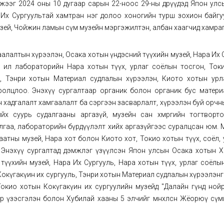
жээг 2024 оны 10 дугаар сарын 22-ноос 29-ны өдрүүдэд Япон улс
 Их Сургуультай хамтран нэг долоо хоногийн турш зохион байгу
музей, Чойжин ламын сүм музейн мэргэжилтэн, албан хаагчид хамраг
алалтын хүрээлэн, Осака хотын үндэсний түүхийн музей, Нара Их 
 ил лабораторийн Нара хотын түүх, урлаг соёлын тосгон, Ток
м, Тэнри хотын Материал судлалын хүрээлэн, Киото хотын урл
ролцлоо. Энэхүү сургалтаар органик болон органик бус матери
 хадгалалт хамгаалалт ба сэргээн засварлалт, хүрээлэн буй орчны т
йх суурь судалгааны аргазүй, музейн сан хөмрөгийн тогтворт
лгаа, лабораторийн бүрдүүлэлт хийх аргазүйгээс суралцсан юм. 
аатны музей, Нара хот болон Киото хот, Токио хотын түүх, соёл,
. Энэхүү сургалтад дэмжлэг үзүүлсэн Япон улсын Осака хотын Х
үүхийн музей, Нара Их Сургууль, Нара хотын түүх, урлаг соёлын
Кокүгакүин их сургууль, Тэнри хотын Материал судлалын хүрээлэн
Токио хотын Кокүгакүин их сургуулийн музейд "Далайн гүнд ной
р үзэсгэлэн болон Хубилай хааны 5 элчийг мөнхөлсөн Жёорюү сүм