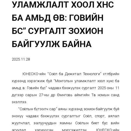
УЛАМЖЛАЛТ ХООЛ ХҮНС
БА АМЬД ӨВ: ГОВИЙН
БҮС” СУРГАЛТ ЗОХИОН
БАЙГУУЛЖ БАЙНА
2025.11.28
ЮНЕСКО-ийн “Соёл ба Дижитал Технологи” хөтөлбөрийн
хүрээнд хэрэгжиж буй “Монголын уламжлалт хоол хүнс ба
амьд өв: Говийн бүс” чадавх бэхжүүлэх сургалт 2025 оны 11
дүгээр сарын 27-ны өдөр Өмнөговь аймгийн Төв номын санд
эхэллээ.
“Соёлын бүтээлч сар” аяны хүрээнд зохион байгуулж буй
энэхүү чадавх бэхжүүлэх сургалтыг Соёл, спорт, аялал
жуулчлал, залуучуудын яамны Соёлын биет бус өвийн
асуудал хариуцсан мэргэжилтэн, ЮНЕСКО-ийн