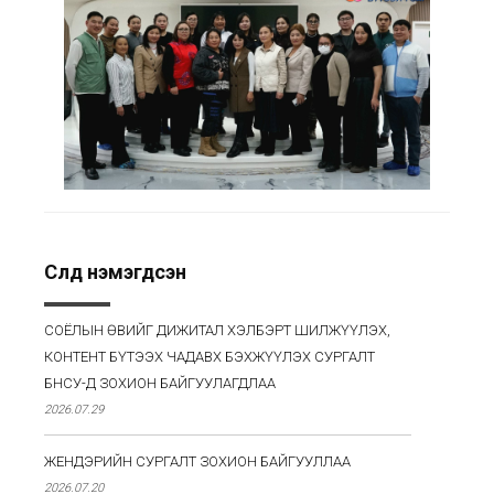
Сүүлд нэмэгдсэн
СОЁЛЫН ӨВИЙГ ДИЖИТАЛ ХЭЛБЭРТ ШИЛЖҮҮЛЭХ,
КОНТЕНТ БҮТЭЭХ ЧАДАВХ БЭХЖҮҮЛЭХ СУРГАЛТ
БНСУ-Д ЗОХИОН БАЙГУУЛАГДЛАА
2026.07.29
ЖЕНДЭРИЙН СУРГАЛТ ЗОХИОН БАЙГУУЛЛАА
2026.07.20