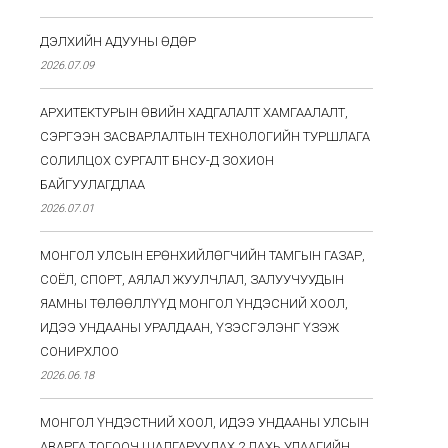
ДЭЛХИЙН АДУУНЫ ӨДӨР
2026.07.09
АРХИТЕКТУРЫН ӨВИЙН ХАДГАЛАЛТ ХАМГААЛАЛТ,
СЭРГЭЭН ЗАСВАРЛАЛТЫН ТЕХНОЛОГИЙН ТУРШЛАГА
СОЛИЛЦОХ СУРГАЛТ БНСУ-Д ЗОХИОН
БАЙГУУЛАГДЛАА
2026.07.01
МОНГОЛ УЛСЫН ЕРӨНХИЙЛӨГЧИЙН ТАМГЫН ГАЗАР,
СОЁЛ, СПОРТ, АЯЛАЛ ЖУУЛЧЛАЛ, ЗАЛУУЧУУДЫН
ЯАМНЫ ТӨЛӨӨЛЛҮҮД МОНГОЛ ҮНДЭСНИЙ ХООЛ,
ИДЭЭ УНДААНЫ УРАЛДААН, ҮЗЭСГЭЛЭНГ ҮЗЭЖ
СОНИРХЛОО
2026.06.18
МОНГОЛ ҮНДЭСТНИЙ ХООЛ, ИДЭЭ УНДААНЫ УЛСЫН
АВАРГА ТОГООЧ ШАЛГАРУУЛАХ 2 ДАХЬ УДААГИЙН