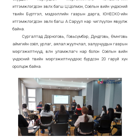
итгэмжлэгдсэн зөвлөх багш Ц.Цолмон, Соёлын өвийн үндэсний
төвийн Бүртгэл, мэдээллийн газрын дарга, ЮНЕСКО-ийн
итгэмжлэгдсэн зөвлөх багш А.Саруул нар чиглүүлэн явуулж
байна.
Сургалтад Дорноговь, Говьсүмбэр, Дундговь, Өмнөговь
аймгийн соёл, урлаг, аялал жуулчлал, залуучуудын газрын
мэргэжилтнүүд, өвлөн уламжлагч нар болон Соёлын өвийн
үндэсний төвийн мэргэжилтнүүдээс бүрдсэн 20 гаруй хүн
оролцож байна.