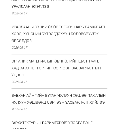
УРАЛДААН ЭХЭЛЛЭЭ
2026.06.17
УРАЛДААНЫ ЭХНИЙ ӨДӨР ТОГООЧ НАР УЛАМЖЛАЛТ
ХООЛ, ХҮНСНИЙ БҮТЭЭГДЭХҮҮН БОЛОВСРУУЛЖ
ӨРСӨЛДӨВ
2026.06.17
ОРГАНИК МАТЕРИАЛЫН ӨВЧЛӨЛИЙН ШАЛТГААН,
ХАДГАЛАЛТЫН ОРЧИН, СЭРГЭЭН ЗАСВАРЛАЛТЫН
ҮНДЭС
2026.06.16
ЗАВХАН АЙМГИЙН БУГАН ЧУЛУУН ХӨШӨӨ, ТАХИЛЫН
ЧУЛУУН ХӨШӨӨНД СЭРГЭЭН ЗАСВАРЛАЛТ ХИЙЛЭЭ
2026.06.16
“АРХИТЕКТУРЫН БАРИМТАТ ӨВ” ҮЗЭСГЭЛЭНГ