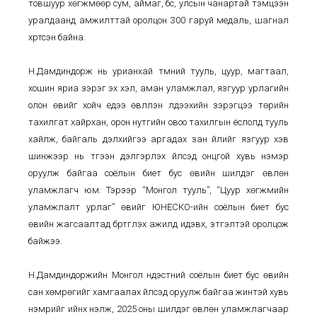
товшуур хөгжмөөр сум, аймаг, бүс, улсын чанартай тэмцээн
уралдаанд амжилттай оролцон 300 гаруй медаль, шагнал
хүртсэн байна.
Н.Дамдиндорж нь урианхай түмний тууль, цуур, магтаал,
хошин яриа зэрэг эх хэл, аман уламжлал, язгуур урлагийн
олон өвийг хойч үедээ өвлүүлэн үлдээхийн зэрэгцээ төрийн
тахилгат хайрхан, орон нутгийн овоо тахилгын ёслолд тууль
хайлж, байгаль дэлхийгээ аргадах зан үйлийг язгуур хэв
шинжээр нь түгээн дэлгэрүүлэх үйлсэд онцгой хувь нэмэр
оруулж байгаа соёлын биет бус өвийн шилдэг өвлөн
уламжлагч юм. Тэрээр “Монгол тууль”, “Цуур хөгжмийн
уламжлалт урлаг” өвийг ЮНЕСКО-ийн соёлын биет бус
өвийн жагсаалтад бүртгүүлэх ажилд идэвх, зүтгэлтэй оролцож
байжээ.
Н.Дамдиндоржийн Монгол үндэстний соёлын биет бус өвийн
сан хөмрөгийг хамгаалах үйлсэд оруулж байгаа жинтэй хувь
нэмрийг ийнхүү үнэлж, 2025 оны шилдэг өвлөн уламжлагчаар