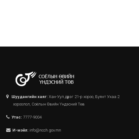
Шуудангийн хаяг:
Хан-Уул дүүрэг 21-р хороо, Буянт Ухаа 2
хороолол, Соёлын Өвийн Үндэсний Төв
Утас:
7777-9004
И-мэйл:
info@ncch.gov.mn