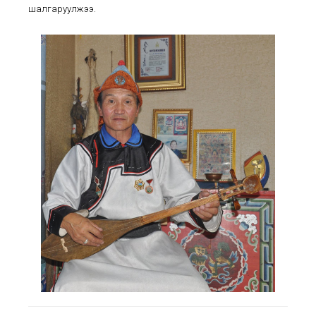
шалгаруулжээ.