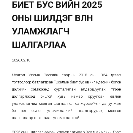
БИЕТ БУС ӨВИЙН 2025
ОНЫ ШИЛДЭГ ӨВЛӨН
УЛАМЖЛАГЧ
ШАЛГАРЛАА
2026.02.10
Монгол Улсын Засгийн газрын 2018 оны 354 дүгээр
тогтоолоор батлагдсан “Соёлын биет бус өвийг үндэсний болон
дэлхийн хэмжээнд сурталчлан алдаршуулах, түгээн
дэлгэрүүлэхэд онцгой хувь нэмэр оруулсан өвлөн
уламжлагчид мөнгөн шагнал олгох журам”-ын дагуу жил
бүр нэг өвлөн уламжлагчийг шалгаруулж, мөнгөн
шагналаар шагнадаг уламжлалтай.
2025 оны шилдэг өвлөн уламжлагчаар Ховд аймгийн Дуут