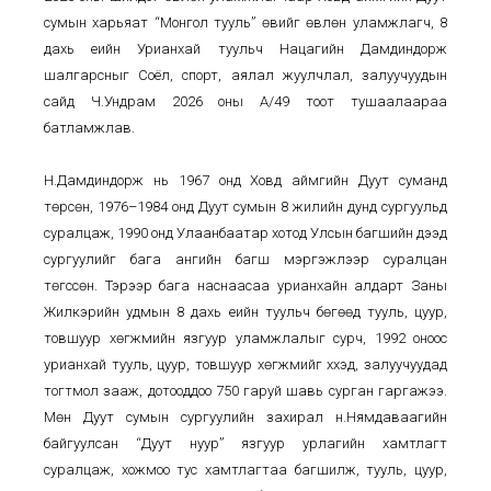
сумын харьяат “Монгол тууль” өвийг өвлөн уламжлагч, 8
дахь үеийн Урианхай туульч Нацагийн Дамдиндорж
шалгарсныг Соёл, спорт, аялал жуулчлал, залуучуудын
сайд Ч.Ундрам 2026 оны А/49 тоот тушаалаараа
батламжлав.
Н.Дамдиндорж нь 1967 онд Ховд аймгийн Дуут суманд
төрсөн, 1976–1984 онд Дуут сумын 8 жилийн дунд сургуульд
суралцаж, 1990 онд Улаанбаатар хотод Улсын багшийн дээд
сургуулийг бага ангийн багш мэргэжлээр суралцан
төгссөн. Тэрээр бага наснаасаа урианхайн алдарт Заны
Жилкэрийн удмын 8 дахь үеийн туульч бөгөөд тууль, цуур,
товшуур хөгжмийн язгуур уламжлалыг сурч, 1992 оноос
урианхай тууль, цуур, товшуур хөгжмийг хүүхэд, залуучуудад
тогтмол зааж, дотооддоо 750 гаруй шавь сурган гаргажээ.
Мөн Дуут сумын сургуулийн захирал н.Нямдаваагийн
байгуулсан “Дуут нуур” язгуур урлагийн хамтлагт
суралцаж, хожмоо тус хамтлагтаа багшилж, тууль, цуур,