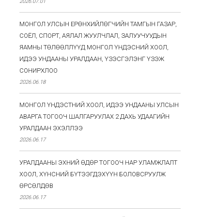
2026.07.01
МОНГОЛ УЛСЫН ЕРӨНХИЙЛӨГЧИЙН ТАМГЫН ГАЗАР,
СОЁЛ, СПОРТ, АЯЛАЛ ЖУУЛЧЛАЛ, ЗАЛУУЧУУДЫН
ЯАМНЫ ТӨЛӨӨЛЛҮҮД МОНГОЛ ҮНДЭСНИЙ ХООЛ,
ИДЭЭ УНДААНЫ УРАЛДААН, ҮЗЭСГЭЛЭНГ ҮЗЭЖ
СОНИРХЛОО
2026.06.18
МОНГОЛ ҮНДЭСТНИЙ ХООЛ, ИДЭЭ УНДААНЫ УЛСЫН
АВАРГА ТОГООЧ ШАЛГАРУУЛАХ 2 ДАХЬ УДААГИЙН
УРАЛДААН ЭХЭЛЛЭЭ
2026.06.17
УРАЛДААНЫ ЭХНИЙ ӨДӨР ТОГООЧ НАР УЛАМЖЛАЛТ
ХООЛ, ХҮНСНИЙ БҮТЭЭГДЭХҮҮН БОЛОВСРУУЛЖ
ӨРСӨЛДӨВ
2026.06.17