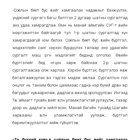
-Соёлын биет бус өвийг хамгаалах чадавхыг бэхжүүлэх,
үндэсний сургагч багш бэлтгэх 2 дугаар шатны сургалтад
анх удаа хамрагдлаа. Өмнө нь манай аймгийн СУГ-т өвийн
мэргэжилтэн байгаагүй тул 1-р шатны сургалтад хүн
хамрагдаагүй юм билээ. Соёлын биет бус өвийн бүртгэл,
мэдээллийн санг хэрхэн бүрдүүлэх талаар энэ удаагийн
сургалт маш өргөн мэдлэгийг бидэнд олголоо. Өвийн
бүртгэлийг бид өнгөцхөн харж байснаа 2-р шатны
сургалтаасаа олж харлаа. Хэрхэн бүртгэх, бүртгэлээ яаж
баталгаажуулах вэ гэдгээ мэдэж авлаа. Сургалтын гол
онцлог нь танхим болон цахимаас гадна нэр бүхий дөрвөн өвөөр
багуудыг хуваарилаж, дадлага ажилд оролцуулсан. Ингээд
Төв аймагт тухайн өвийг өвлөн уламжлагчтай уулзуулж, газар
дээр нь дадлага хийлгэсэн. Манай багийн тухайд Шагайн
харвааны өвлөн уламжлагчтай уулзаж, бүртгэл
баримтжуулалтыг хийж гүйцэтгэв.
-Та бүхний хувьд соёлын биет бус өвийг хамгаалах