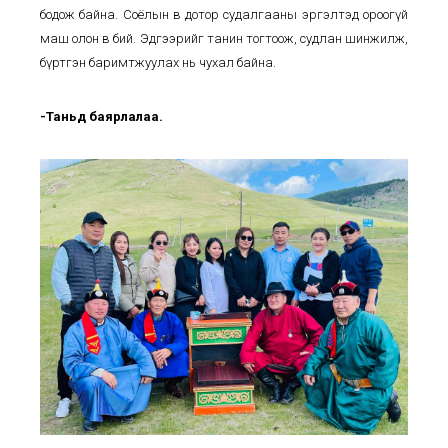
бодож байна. Соёлын өв дотор судалгааны эргэлтэд ороогүй
маш олон өв бий. Эдгээрийг танин тогтоож, судлан шинжилж,
бүртгэн баримтжуулах нь чухал байна.
-Таньд баярлалаа.