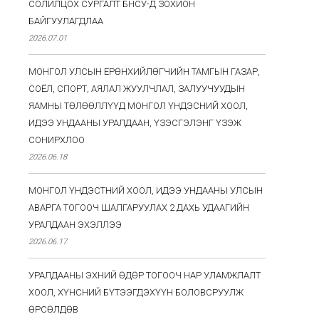
СОЛИЛЦОХ СУРГАЛТ БНСУ-Д ЗОХИОН
БАЙГУУЛАГДЛАА
2026.07.01
МОНГОЛ УЛСЫН ЕРӨНХИЙЛӨГЧИЙН ТАМГЫН ГАЗАР,
СОЁЛ, СПОРТ, АЯЛАЛ ЖУУЛЧЛАЛ, ЗАЛУУЧУУДЫН
ЯАМНЫ ТӨЛӨӨЛЛҮҮД МОНГОЛ ҮНДЭСНИЙ ХООЛ,
ИДЭЭ УНДААНЫ УРАЛДААН, ҮЗЭСГЭЛЭНГ ҮЗЭЖ
СОНИРХЛОО
2026.06.18
МОНГОЛ ҮНДЭСТНИЙ ХООЛ, ИДЭЭ УНДААНЫ УЛСЫН
АВАРГА ТОГООЧ ШАЛГАРУУЛАХ 2 ДАХЬ УДААГИЙН
УРАЛДААН ЭХЭЛЛЭЭ
2026.06.17
УРАЛДААНЫ ЭХНИЙ ӨДӨР ТОГООЧ НАР УЛАМЖЛАЛТ
ХООЛ, ХҮНСНИЙ БҮТЭЭГДЭХҮҮН БОЛОВСРУУЛЖ
ӨРСӨЛДӨВ