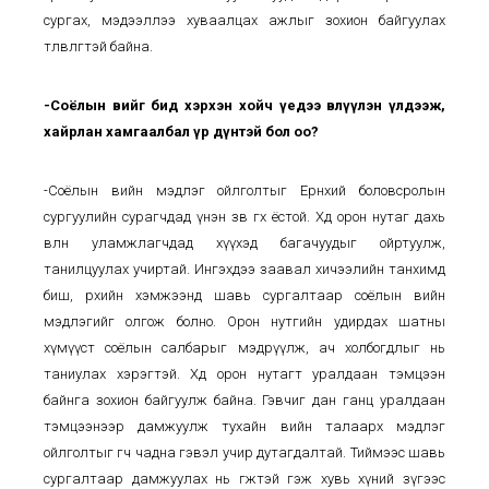
сургах, мэдээллээ хуваалцах ажлыг зохион байгуулах
төлөвлөгөөтэй байна.
-Соёлын өвийг бид хэрхэн хойч үедээ өвлүүлэн үлдээж,
хайрлан хамгаалбал үр дүнтэй бол оо?
-Соёлын өвийн мэдлэг ойлголтыг Ерөнхий боловсролын
сургуулийн сурагчдад үнэн зөв өгөх ёстой. Хөдөө орон нутаг дахь
өвлөн уламжлагчдад хүүхэд багачуудыг ойртуулж,
танилцуулах учиртай. Ингэхдээ заавал хичээлийн танхимд
биш, өрхийн хэмжээнд шавь сургалтаар соёлын өвийн
мэдлэгийг олгож болно. Орон нутгийн удирдах шатны
хүмүүст соёлын салбарыг мэдрүүлж, ач холбогдлыг нь
таниулах хэрэгтэй. Хөдөө орон нутагт уралдаан тэмцээн
байнга зохион байгуулж байна. Гэвчиг дан ганц уралдаан
тэмцээнээр дамжуулж тухайн өвийн талаарх мэдлэг
ойлголтыг өгч чадна гэвэл учир дутагдалтай. Тиймээс шавь
сургалтаар дамжуулах нь өгөөжтэй гэж хувь хүний зүгээс