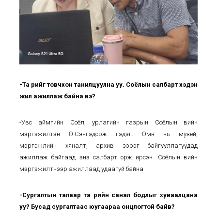
-Та өөрийгөө товчхон танилцуулна уу. Соёлын салбарт хэдэн
жил ажиллаж байна вэ?
-Увс аймгийн Соёл, урлагийн газрын Соёлын өвийн
мэргэжилтэн Ө.Сэнгэдорж гэдэг. Өмнө нь музей,
мэргэжлийн хяналт, архив зэрэг байгууллагуудад
ажиллаж байгаад энэ салбарт орж ирсэн. Соёлын өвийн
мэргэжилтнээр ажиллаад удаагүй байна.
-Сургалтын талаар та өөрийн санал бодлыг хуваалцана
уу? Бусад сургалтаас юугаараа онцлогтой байв?