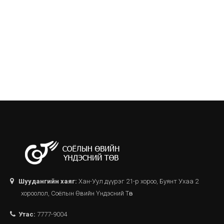
Шуудангийн хаяг:
Хан-Уул дүүрэг 21-р хороо, Буянт Ухаа 2
хороолол, Соёлын Өвийн Үндэсний Төв
Утас:
7777-9004