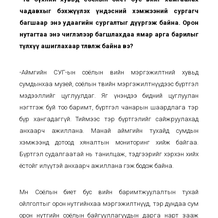
чадавхыг бэхжүүлэх үндэсний хэмжээний сургагч
багшаар энэ удаагийн сургалтыг дүүргэж байна. Орон
нутагтаа энэ чиглэлээр багшлахдаа ямар арга барилыг
түлхүү ашиглахаар төлөвлөж байна вэ?
-Аймгийн СУГ-ын соёлын өвийн мэргэжилтний хувьд
сумдынхаа музей, соёлын төвийн мэргэжилтнүүдээс бүртгэл
мэдээллийг цуглуулдаг. Яг үнэндээ бидний цуглуулан
нэгтгэж буй тоо баримт, бүртгэл чанарын шаардлага тэр
бүр хангадаггүй. Тиймээс тэр бүртгэлийг сайжруулахад
анхаарч ажиллана. Манай аймгийн тухайд сумдын
хэмжээнд дотоод хяналтын мониторинг хийж байгаа.
Бүртгэл судалгаатай нь танилцаж, тэдгээрийг хэрхэн хийх
ёстойг илүүтэй анхаарч ажиллана гэж бодож байна.
Мөн Соёлын биет бус өвийн баримтжуулалтын тухай
ойлголтыг орон нутгийнхаа мэргэжилтнүүд, тэр дундаа сум
орон нутгийн соёлын байгууллагуудын дарга нарт зааж