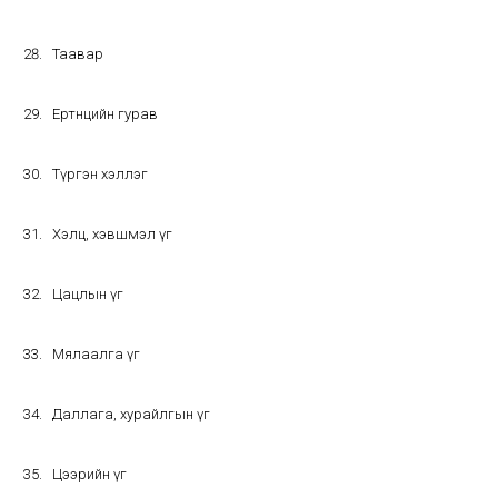
Таавар
Ертөнцийн гурав
Түргэн хэллэг
Хэлц, хэвшмэл үг
Цацлын үг
Мялаалга үг
Даллага, хурайлгын үг
Цээрийн үг