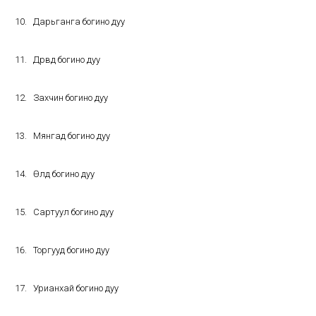
Дарьганга богино дуу
Дөрвөд богино дуу
Захчин богино дуу
Мянгад богино дуу
Өөлд богино дуу
Сартуул богино дуу
Торгууд богино дуу
Урианхай богино дуу