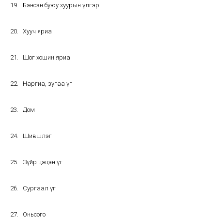
Бэнсэн буюу хуурын үлгэр
Хууч яриа
Шог хошин яриа
Наргиа, зугаа үг
Дом
Шившлэг
Зүйр цэцэн үг
Сургаал үг
Оньсого