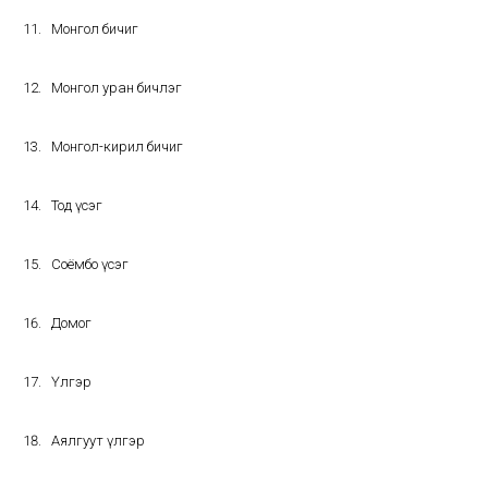
Монгол бичиг
Монгол уран бичлэг
Монгол-кирил бичиг
Тод үсэг
Соёмбо үсэг
Домог
Үлгэр
Аялгуут үлгэр