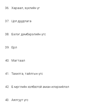
Хараал, зүхлийн үг
Цол дуудлага
Бэлэг дэмбэрэлийн үгс
Ерөөл
Магтаал
Тахилга, тайлгын үгс
Бөө мөргөлийн холбоотой аман илэрхийлэл
Аялгуут үгс