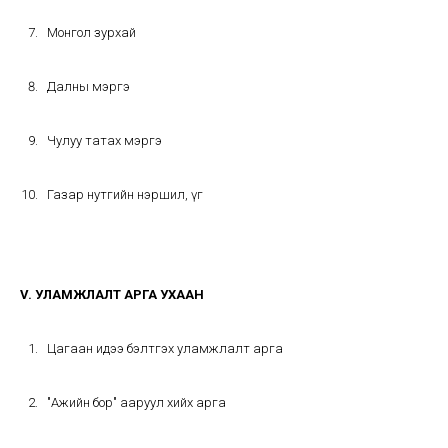
Монгол зурхай
Далны мэргэ
Чулуу татах мэргэ
Газар нутгийн нэршил, үг
V. УЛАМЖЛАЛТ АРГА УХААН
Цагаан идээ бэлтгэх уламжлалт арга
"Ажийн бор" ааруул хийх арга