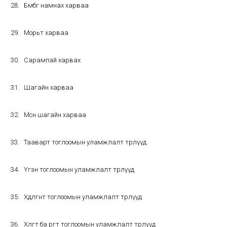
Бөмбөг намнах харваа
Морьт харваа
Сарампай харвах
Шагайн харваа
Мөсөн шагайн харваа
Тааварт тоглоомын уламжлалт төрлүүд
Үгэн тоглоомын уламжлалт төрлүүд
Хөдөлгөөнт тоглоомын уламжлалт төрлүүд
Хөлөгт ба өрөгт тоглоомын уламжлалт төрлүүд