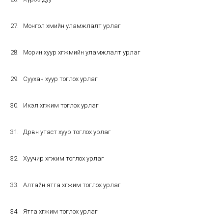
Монгол хөөмийн уламжлалт урлаг
Морин хуур хөгжмийн уламжлалт урлаг
Суухан хуур тоглох урлаг
Икэл хөгжим тоглох урлаг
Дөрвөн утаст хуур тоглох урлаг
Хуучир хөгжим тоглох урлаг
Алтайн ятга хөгжим тоглох урлаг
Ятга хөгжим тоглох урлаг