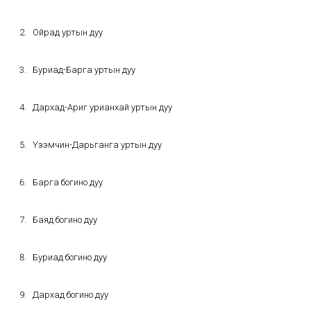
Ойрад уртын дуу
Буриад-Барга уртын дуу
Дархад-Ариг урианхай уртын дуу
Үзэмчин-Дарьганга уртын дуу
Барга богино дуу
Баяд богино дуу
Буриад богино дуу
Дархад богино дуу