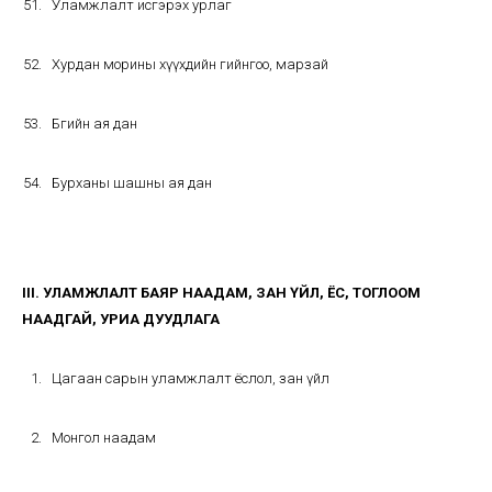
Уламжлалт исгэрэх урлаг
Хурдан морины хүүхдийн гийнгоо, марзай
Бөөгийн ая дан
Бурханы шашны ая дан
III. УЛАМЖЛАЛТ БАЯР НААДАМ, ЗАН ҮЙЛ, ЁС, ТОГЛООМ
НААДГАЙ, УРИА ДУУДЛАГА
Цагаан сарын уламжлалт ёслол, зан үйл
Монгол наадам