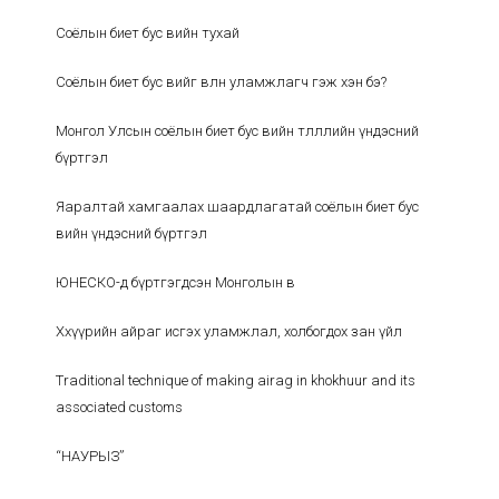
Соёлын биет бус өвийн тухай
Соёлын биет бус өвийг өвлөн уламжлагч гэж хэн бэ?
Монгол Улсын соёлын биет бус өвийн төлөөллийн үндэсний
бүртгэл
Яаралтай хамгаалах шаардлагатай соёлын биет бус
өвийн үндэсний бүртгэл
ЮНЕСКО-д бүртгэгдсэн Монголын өв
Хөхүүрийн айраг исгэх уламжлал, холбогдох зан үйл
Traditional technique of making airag in khokhuur and its
associated customs
“НАУРЫЗ”