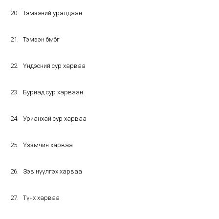
Тэмээний уралдаан
Тэмээн бөмбөг
Үндэсний сур харваа
Буриад сур харваан
Урианхай сур харваа
Үзэмчин харваа
Зэв нүүлгэх харваа
Түнх харваа