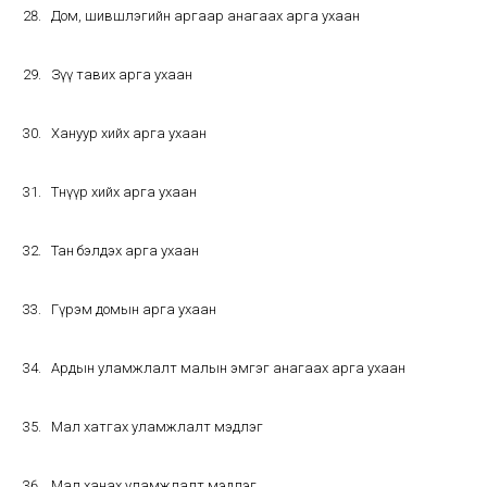
Дом, шившлэгийн аргаар анагаах арга ухаан
Зүү тавих арга ухаан
Хануур хийх арга ухаан
Төөнүүр хийх арга ухаан
Тан бэлдэх арга ухаан
Гүрэм домын арга ухаан
Ардын уламжлалт малын эмгэг анагаах арга ухаан
Мал хатгах уламжлалт мэдлэг
Мал ханах уламжлалт мэдлэг