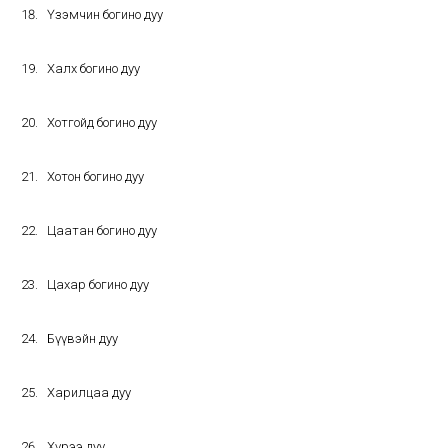
Үзэмчин богино дуу
Халх богино дуу
Хотгойд богино дуу
Хотон богино дуу
Цаатан богино дуу
Цахар богино дуу
Бүүвэйн дуу
Харилцаа дуу
Хүрээ дуу