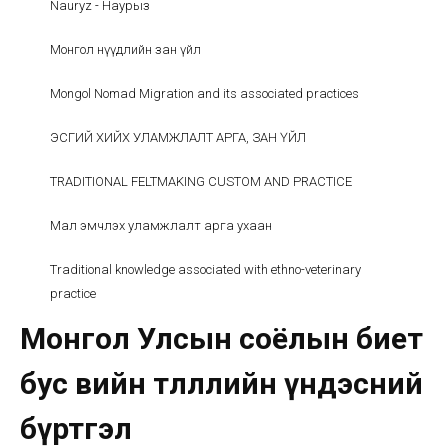
Nauryz - Наурыз
Монгол нүүдлийн зан үйл
Mongol Nomad Migration and its associated practices
ЭСГИЙ ХИЙХ УЛАМЖЛАЛТ АРГА, ЗАН ҮЙЛ
TRADITIONAL FELTMAKING CUSTOM AND PRACTICE
Мал эмчлэх уламжлалт арга ухаан
Traditional knowledge associated with ethno-veterinary
practice
Монгол Улсын соёлын биет
бус өвийн төлөөллийн үндэсний
бүртгэл