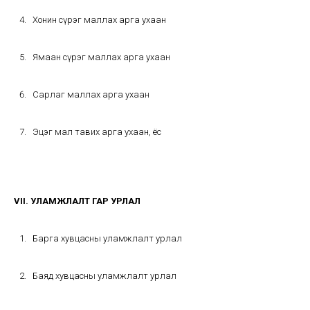
Хонин сүрэг маллах арга ухаан
Ямаан сүрэг маллах арга ухаан
Сарлаг маллах арга ухаан
Эцэг мал тавих арга ухаан, ёс
VII. УЛАМЖЛАЛТ ГАР УРЛАЛ
Барга хувцасны уламжлалт урлал
Баяд хувцасны уламжлалт урлал