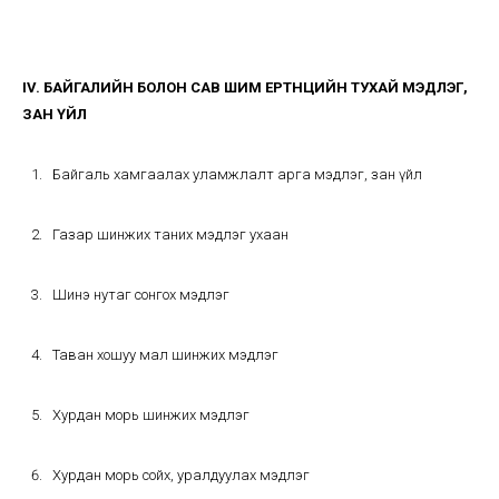
IV. БАЙГАЛИЙН БОЛОН САВ ШИМ ЕРТӨНЦИЙН ТУХАЙ МЭДЛЭГ,
ЗАН ҮЙЛ
Байгаль хамгаалах уламжлалт арга мэдлэг, зан үйл
Газар шинжих таних мэдлэг ухаан
Шинэ нутаг сонгох мэдлэг
Таван хошуу мал шинжих мэдлэг
Хурдан морь шинжих мэдлэг
Хурдан морь сойх, уралдуулах мэдлэг