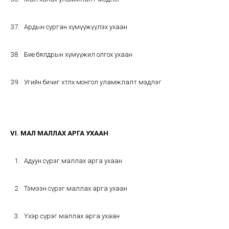
Ардын сурган хүмүүжүүлэх ухаан
Бие бялдрын хүмүүжил олгох ухаан
Угийн бичиг хөтлөх монгол уламжлалт мэдлэг
VI. МАЛ МАЛЛАХ АРГА УХААН
Адуун сүрэг маллах арга ухаан
Тэмээн сүрэг маллах арга ухаан
Үхэр сүрэг маллах арга ухаан