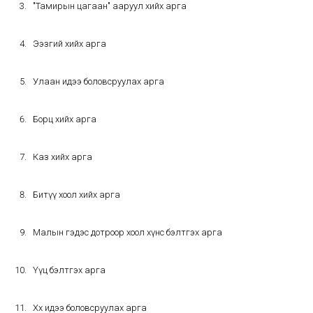
"Тамирын цагаан" ааруул хийх арга
Ээзгий хийх арга
Улаан идээ боловсруулах арга
Борц хийх арга
Каз хийх арга
Битүү хоол хийх арга
Малын гэдэс дотроор хоол хүнс бэлтгэх арга
Үүц бэлтгэх арга
Хөх идээ боловсруулах арга