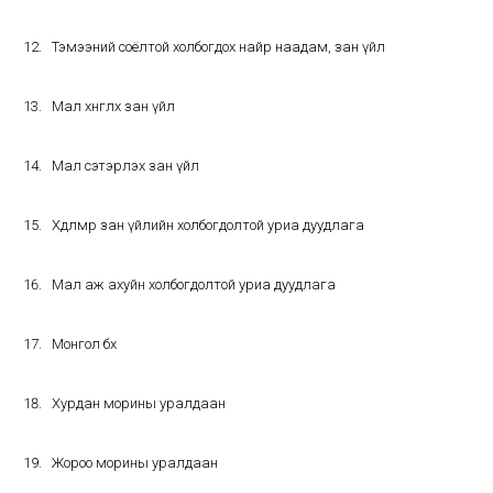
Тэмээний соёлтой холбогдох найр наадам, зан үйл
Мал хөнгөлөх зан үйл
Мал сэтэрлэх зан үйл
Хөдөлмөр зан үйлийн холбогдолтой уриа дуудлага
Мал аж ахуйн холбогдолтой уриа дуудлага
Монгол бөх
Хурдан морины уралдаан
Жороо морины уралдаан