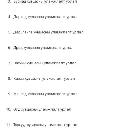
Буриад хувцасны уламжлалт урлал
Дархад хувцасны уламжлалт урлал
Дарьганга хувцасны уламжлалт урлал
Дөрвөд хувцасны уламжлалт урлал
Захчин хувцасны уламжлалт урлал
Казах хувцасны уламжлалт урлал
Мянгад хувцасны уламжлалт урлал
Өөлд хувцасны уламжлалт урлал
Торгууд хувцасны уламжлалт урлал