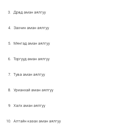
Дөрвөд аман аялгуу
Захчин аман аялгуу
Мянгад аман аялгуу
Торгууд аман аялгуу
Тува аман аялгуу
Урианхай аман аялгуу
Халх аман аялгуу
Алтайн казах аман аялгуу