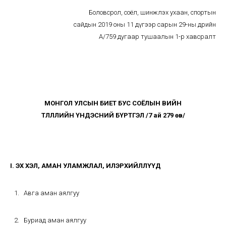
Боловсрол, соёл, шинжлэх ухаан, спортын
сайдын 2019 оны 11 дүгээр сарын 29-ны өдрийн
А/759 дугаар тушаалын 1-р хавсралт
МОНГОЛ УЛСЫН БИЕТ БУС СОЁЛЫН ӨВИЙН
ТӨЛӨӨЛЛИЙН ҮНДЭСНИЙ БҮРТГЭЛ /7 ай 279 өв/
I. ЭХ ХЭЛ, АМАН УЛАМЖЛАЛ, ИЛЭРХИЙЛЛҮҮД
Авга аман аялгуу
Буриад аман аялгуу