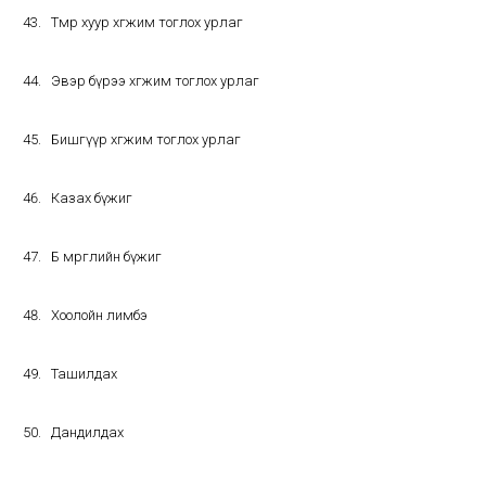
Төмөр хуур хөгжим тоглох урлаг
Эвэр бүрээ хөгжим тоглох урлаг
Бишгүүр хөгжим тоглох урлаг
Казах бүжиг
Бөө мөргөлийн бүжиг
Хоолойн лимбэ
Ташилдах
Дандилдах