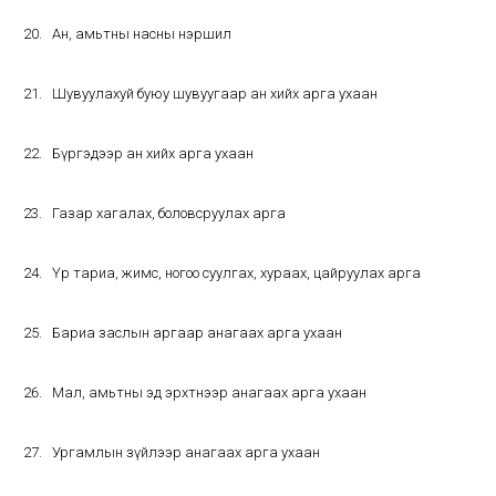
Ан, амьтны насны нэршил
Шувуулахуй буюу шувуугаар ан хийх арга ухаан
Бүргэдээр ан хийх арга ухаан
Газар хагалах, боловсруулах арга
Үр тариа, жимс, ногоо суулгах, хураах, цайруулах арга
Бариа заслын аргаар анагаах арга ухаан
Мал, амьтны эд эрхтнээр анагаах арга ухаан
Ургамлын зүйлээр анагаах арга ухаан