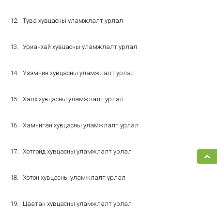
Тува хувцасны уламжлалт урлал
Урианхай хувцасны уламжлалт урлал
Үзэмчин хувцасны уламжлалт урлал
Халх хувцасны уламжлалт урлал
Хамниган хувцасны уламжлалт урлал
Хотгойд хувцасны уламжлалт урлал
Хотон хувцасны уламжлалт урлал
Цаатан хувцасны уламжлалт урлал