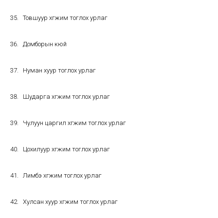
Товшуур хөгжим тоглох урлаг
Домборын кюй
Нуман хуур тоглох урлаг
Шударга хөгжим тоглох урлаг
Чулуун царгил хөгжим тоглох урлаг
Цохилуур хөгжим тоглох урлаг
Лимбэ хөгжим тоглох урлаг
Хулсан хуур хөгжим тоглох урлаг