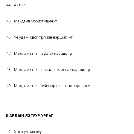
Айтыс
Мэндэнд мордогчдын үг
Үе удам, овог төрлийн нэршил, үг
Мал, амьтныг зүслэх нэршил үг
Мал, амьтныг насаар нь ялгах нэршил үг
Мал, амьтныг хүйсээр нь ялгах нэршил үг
II АРДЫН ЯЗГУУР УРЛАГ
Халх уртын дуу