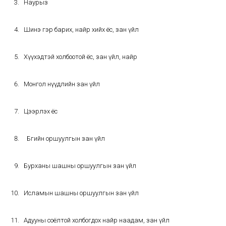
Наурыз
Шинэ гэр барих, найр хийх ёс, зан үйл
Хүүхэдтэй холбоотой ёс, зан үйл, найр
Монгол нүүдлийн зан үйл
Цээрлэх ёс
Бөөгийн оршуулгын зан үйл
Бурханы шашны оршуулгын зан үйл
Исламын шашны оршуулгын зан үйл
Адууны соёлтой холбогдох найр наадам, зан үйл