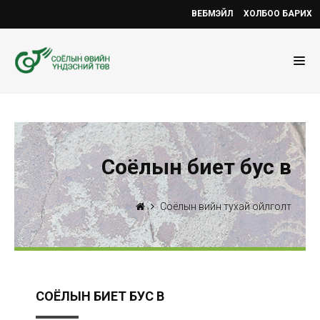
ВЕБМЭЙЛ
ХОЛБОО БАРИХ
Соёлын биет бус өв
Соёлын өвийн тухай ойлголт
СОЁЛЫН БИЕТ БУС ӨВ