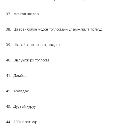
Монгол шатар
Цаасан болон модон тоглоомын уламжлалт төрлүүд
Шагайгаар тоглох, наадах
Эвлүүлж өрөх тоглоом
Дэмбээ
Аравдах
Дуутай хуруу
100 цааст хөзөр