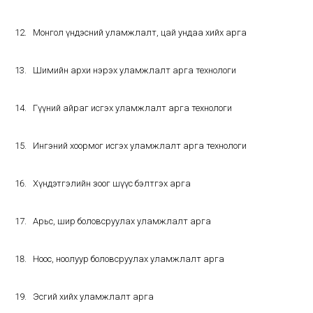
Монгол үндэсний уламжлалт, цай ундаа хийх арга
Шимийн архи нэрэх уламжлалт арга технологи
Гүүний айраг исгэх уламжлалт арга технологи
Ингэний хоормог исгэх уламжлалт арга технологи
Хүндэтгэлийн зоог шүүс бэлтгэх арга
Арьс, шир боловсруулах уламжлалт арга
Ноос, ноолуур боловсруулах уламжлалт арга
Эсгий хийх уламжлалт арга