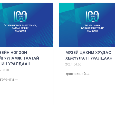
ЗЕЙН НОГООН
МУЗЕЙ ЦАХИМ ХУУДАС
ЙГУУЛАМЖ, ТААТАЙ
ХӨГЖҮҮЛЭЛТ УРАЛДААН
ЧИН УРАЛДААН
2024.04.30
.05.01
ДЭЛГЭРЭНГҮЙ
ГЭРЭНГҮЙ