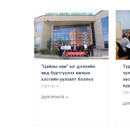
“Цайны зам”-ыг дэлхийн
Түр
өвд бүртгүүлэх ажлын
чу
хэсгийн уулзалт боллоо
зас
ху
2024.06.10
2024
ДЭЛГЭРЭНГҮЙ
ДЭЛ