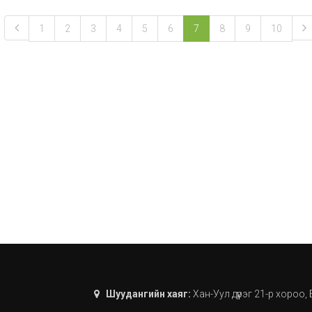
1
2
3
4
5
6
7
8
9
10
Шуудангийн хаяг:
Хан-Уул дүүрэг 21-р хороо