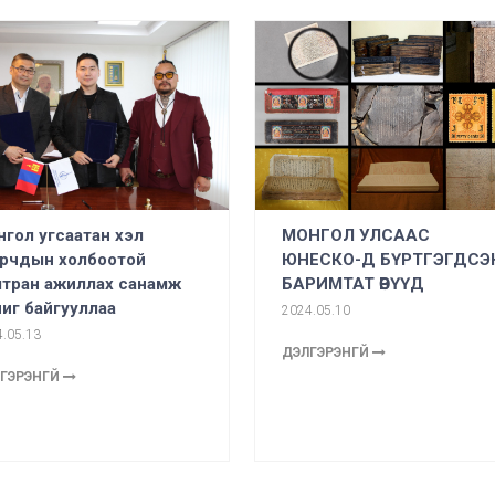
гол угсаатан хэл
МОНГОЛ УЛСААС
урчдын холбоотой
ЮНЕСКО-Д БҮРТГЭГДСЭ
мтран ажиллах санамж
БАРИМТАТ ӨВҮҮД
иг байгууллаа
2024.05.10
.05.13
ДЭЛГЭРЭНГҮЙ
ГЭРЭНГҮЙ