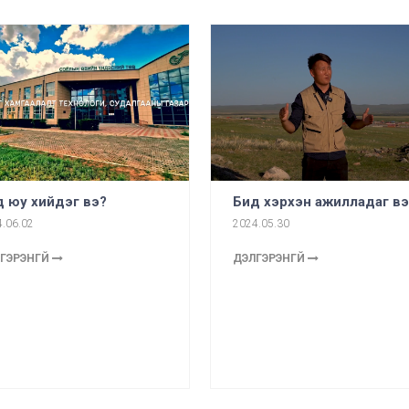
 юу хийдэг вэ?
Бид хэрхэн ажилладаг вэ
.06.02
2024.05.30
ГЭРЭНГҮЙ
ДЭЛГЭРЭНГҮЙ