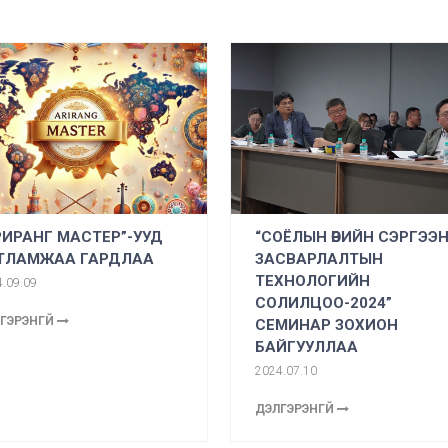
РИРАНГ МАСТЕР”-УУД
“СОЁЛЫН ӨВИЙН СЭРГЭЭ
ТЛАМЖАА ГАРДЛАА
ЗАСВАРЛАЛТЫН
ТЕХНОЛОГИЙН
.09.09
СОЛИЛЦОО-2024”
ГЭРЭНГҮЙ
СЕМИНАР ЗОХИОН
БАЙГУУЛЛАА
2024.07.10
ДЭЛГЭРЭНГҮЙ