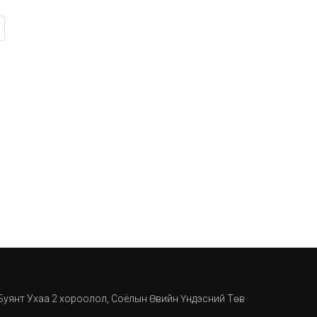
, Буянт Ухаа 2 хороолол, Соёлын Өвийн Үндэсний Төв