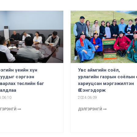
Увс аймгийн соёл,
эгийн үеийн хүн
урлагийн газрын соёлын 
луудыг сэргээн
хариуцсан мэргэжилтэн
варлах төслийн баг
Ө.Сэнгэдорж
ралдлаа
2024.06.09
.06.10
ДЭЛГЭРЭНГҮЙ
ГЭРЭНГҮЙ