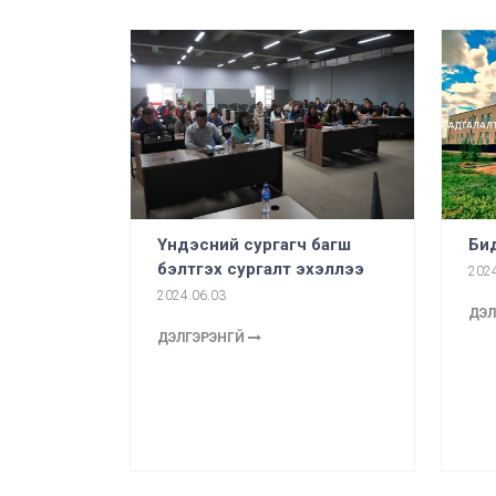
Үндэсний сургагч багш
Бид
бэлтгэх сургалт эхэллээ
2024
2024.06.03
ДЭЛ
ДЭЛГЭРЭНГҮЙ