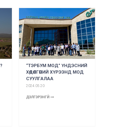
?
“ТЭРБУМ МОД” ҮНДЭСНИЙ
ХӨДӨЛГӨӨНИЙ ХҮРЭЭНД МОД
СУУЛГАЛАА
2024.05.20
ДЭЛГЭРЭНГҮЙ