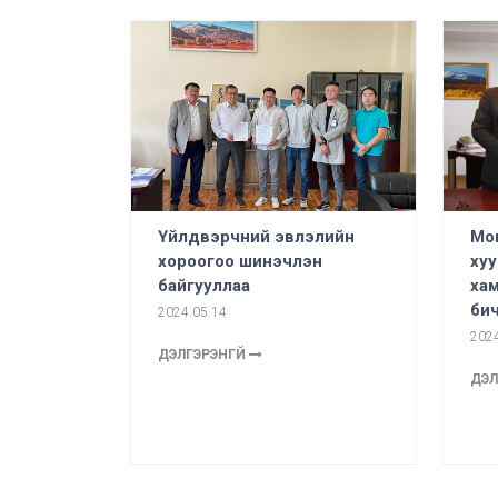
Мон
Үйлдвэрчний эвлэлийн
ху
хороогоо шинэчлэн
ха
байгууллаа
бич
2024.05.14
2024
ДЭЛГЭРЭНГҮЙ
ДЭЛ