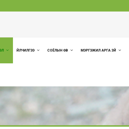
ЭЛ
ҮЙЛЧИЛГЭЭ
СОЁЛЫН ӨВ
МЭРГЭЖИЛ АРГА ЗҮЙ