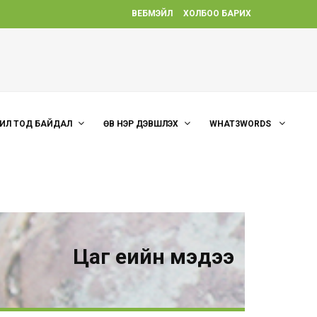
ВЕБМЭЙЛ
ХОЛБОО БАРИХ
ИЛ ТОД БАЙДАЛ
ӨВ НЭР ДЭВШҮҮЛЭХ
WHAT3WORDS
Цаг үеийн мэдээ