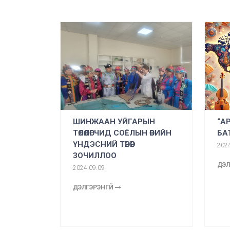
ШИНЖААН УЙГАРЫН
“А
ТӨЛӨӨЛӨГЧИД СОЁЛЫН ӨВИЙН
БА
ҮНДЭСНИЙ ТӨВӨӨР
2024
ЗОЧИЛЛОО
ДЭЛ
2024.09.09
ДЭЛГЭРЭНГҮЙ