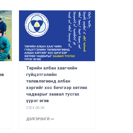
Төрийн албан хаагчийн
өв
гүйцэтгэлийн
төлөвлөгөөнд албан
хэргийг хос бичгээр хөтлөх
чадварыг заавал тусгах
үүрэг өгөв
2024.06.04
ДЭЛГЭРЭНГҮЙ