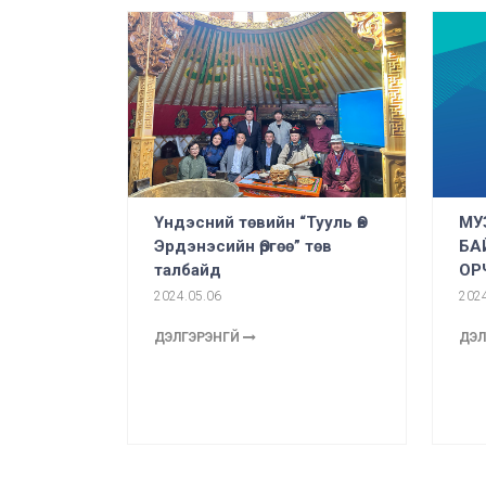
Үндэсний төвийн “Тууль Өв
МУ
Эрдэнэсийн Өргөө” төв
БА
талбайд
ОР
2024.05.06
2024
ДЭЛГЭРЭНГҮЙ
ДЭЛ